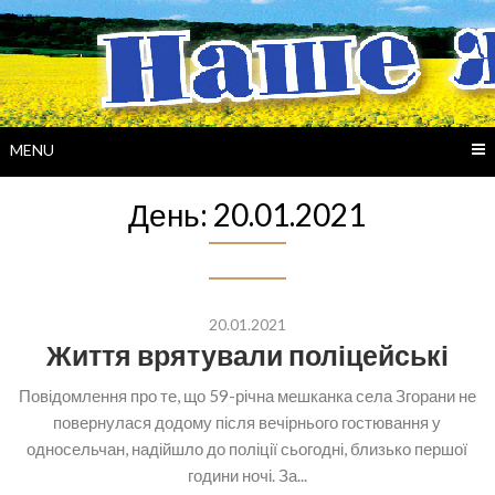
Skip
to
content
MENU
День:
20.01.2021
20.01.2021
Життя врятували поліцейські
Повідомлення про те, що 59-річна мешканка села Згорани не
повернулася додому після вечірнього гостювання у
односельчан, надійшло до поліції сьогодні, близько першої
години ночі. За...