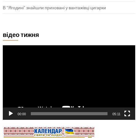
В “Ягодині” знайшли приховані у вантажівці цигарки
відео тижня
Відеопрогравач
00:00
05:11