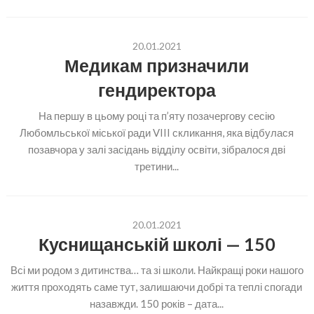
20.01.2021
Медикам призначили
гендиректора
На першу в цьому році та п’яту позачергову сесію
Любомльської міської ради VIII скликання, яка відбулася
позавчора у залі засідань відділу освіти, зібралося дві
третини...
20.01.2021
Куснищанській школі — 150
Всі ми родом з дитинства… та зі школи. Найкращі роки нашого
життя проходять саме тут, залишаючи добрі та теплі спогади
назавжди. 150 років – дата...