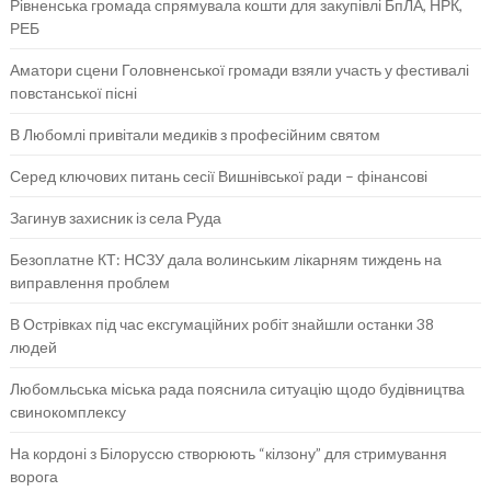
Рівненська громада спрямувала кошти для закупівлі БпЛА, НРК,
РЕБ
Аматори сцени Головненської громади взяли участь у фестивалі
повстанської пісні
В Любомлі привітали медиків з професійним святом
Серед ключових питань сесії Вишнівської ради – фінансові
Загинув захисник із села Руда
Безоплатне КТ: НСЗУ дала волинським лікарням тиждень на
виправлення проблем
В Острівках під час ексгумаційних робіт знайшли останки 38
людей
Любомльська міська рада пояснила ситуацію щодо будівництва
свинокомплексу
На кордоні з Білоруссю створюють “кілзону” для стримування
ворога