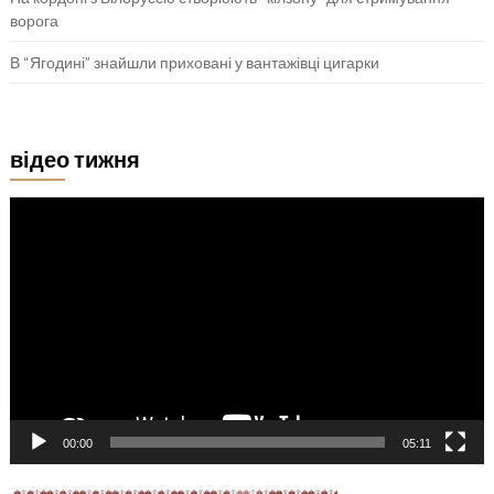
ворога
В “Ягодині” знайшли приховані у вантажівці цигарки
відео тижня
Відеопрогравач
00:00
05:11