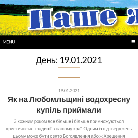
Skip
to
content
MENU
День:
19.01.2021
19.01.2021
Як на Любомльщині водохресну
купіль приймали
З кожним роком все більше і більше примножуються
християнські традиції в нашому краї. Одним із підтверджень
цьому може бути свято Богоявлення або ж Хрещення