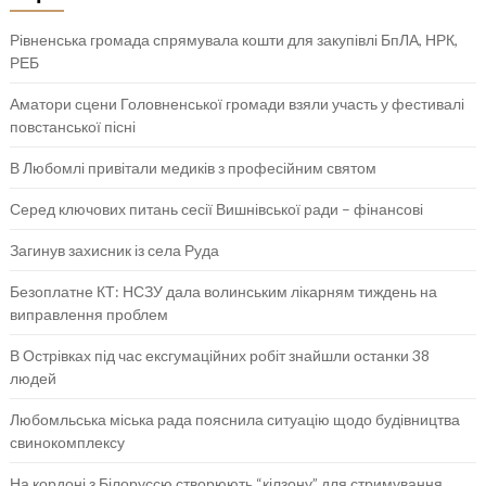
Рівненська громада спрямувала кошти для закупівлі БпЛА, НРК,
РЕБ
Аматори сцени Головненської громади взяли участь у фестивалі
повстанської пісні
В Любомлі привітали медиків з професійним святом
Серед ключових питань сесії Вишнівської ради – фінансові
Загинув захисник із села Руда
Безоплатне КТ: НСЗУ дала волинським лікарням тиждень на
виправлення проблем
В Острівках під час ексгумаційних робіт знайшли останки 38
людей
Любомльська міська рада пояснила ситуацію щодо будівництва
свинокомплексу
На кордоні з Білоруссю створюють “кілзону” для стримування