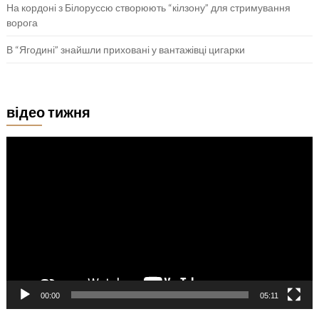
На кордоні з Білоруссю створюють “кілзону” для стримування
ворога
В “Ягодині” знайшли приховані у вантажівці цигарки
відео тижня
Відеопрогравач
00:00
05:11