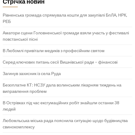
Стрічка новин
Рівненська громада спрямувала кошти для закупівлі БпЛА, НРК,
РЕБ
Аматори сцени Головненської громади взяли участь у фестивалі
повстанської пісні
В Любомлі привітали медиків з професійним святом
Серед ключових питань сесії Вишнівської ради – фінансові
Загинув захисник із села Руда
Безоплатне КТ: НСЗУ дала волинським лікарням тиждень на
виправлення проблем
В Острівках під час ексгумаційних робіт знайшли останки 38
людей
Любомльська міська рада пояснила ситуацію щодо будівництва
свинокомплексу