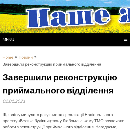
Skip
to
content
MENU
Home
Новини
Завершили реконструкцію приймального відділення
Завершили реконструкцію
приймального відділення
02.01.2021
Ще влітку минулого року в межах реалізації Національного
проекту «Велике будівництво» у Любомльському ТМО розпочали
роботи з реконструкції приймального відділення. Нагадаємо,