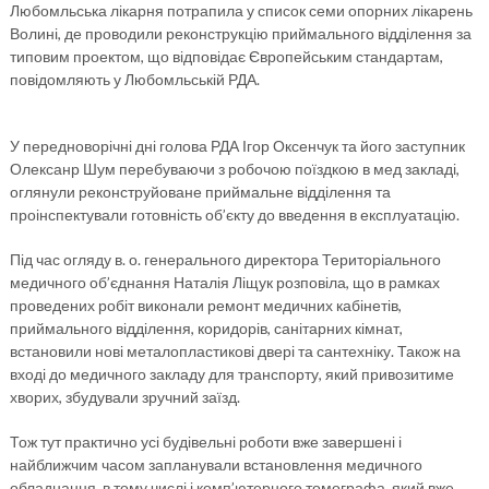
Любомльська лікарня потрапила у список семи опорних лікарень
Волині, де проводили реконструкцію приймального відділення за
типовим проектом, що відповідає Європейським стандартам,
повідомляють у Любомльській РДА.
У передноворічні дні голова РДА Ігор Оксенчук та його заступник
Олексанр Шум перебуваючи з робочою поїздкою в мед закладі,
оглянули реконструйоване приймальне відділення та
проінспектували готовність об’єкту до введення в експлуатацію.
Під час огляду в. о. генерального директора Територіального
медичного об’єднання Наталія Ліщук розповіла, що в рамках
проведених робіт виконали ремонт медичних кабінетів,
приймального відділення, коридорів, санітарних кімнат,
встановили нові металопластикові двері та сантехніку. Також на
вході до медичного закладу для транспорту, який привозитиме
хворих, збудували зручний заїзд.
Тож тут практично усі будівельні роботи вже завершені і
найближчим часом запланували встановлення медичного
обладнання, в тому числі і комп’ютерного томографа, який вже