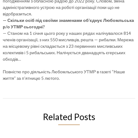
погодженням з обласною радою до 2022 року. Словом, зміна
адміністративного устрою на роботі організації поки що не
відобразиться.
— Скільки осіб під своїми знаменами об’єднує Любомльська
р/о УТМР сьогодні?
— Станом на 1 січня цього року у наших рядах налічувалося 814
членів організації, з них 550 мисливців, решта — рибалки. Мережа
на місцевому рівні складається з 23 первинних мисливських
колективів і 5 рибальських. Налічується дванадцять єгерських
обходів…
Повністю про діяльність Любомльського УТМР в газеті “Наше
життя” за п’ятницю 5 лютого.
Related Posts