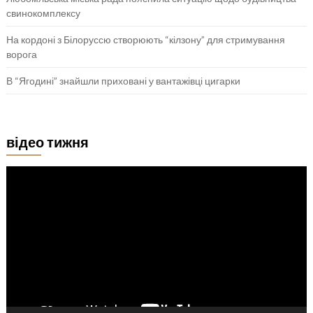
свинокомплексу
На кордоні з Білоруссю створюють “кілзону” для стримування
ворога
В “Ягодині” знайшли приховані у вантажівці цигарки
відео тижня
Відеопрогравач