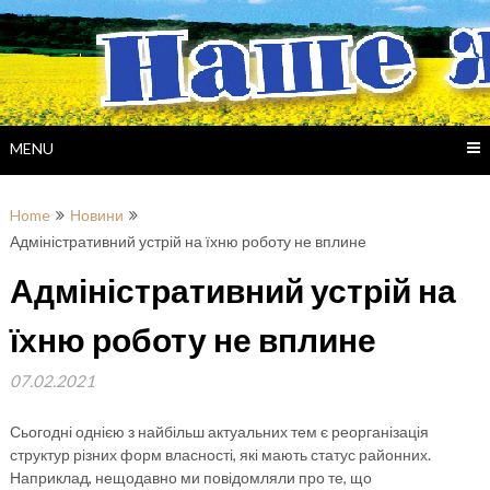
Skip
to
content
MENU
Home
Новини
Адміністративний устрій на їхню роботу не вплине
Адміністративний устрій на
їхню роботу не вплине
07.02.2021
Сьогодні однією з найбільш актуальних тем є реорганізація
структур різних форм власності, які мають статус районних.
Наприклад, нещодавно ми повідомляли про те, що