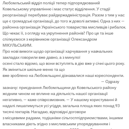
Любомльський відділ поліції тепер підпорядкований
Ковельському управлінню і має статус відділення. У стадії
реорганізації перебуває райдержадміністрація. Разом з тим у нас
ще є громадські організації, до того ж доволі активні. Одна з них —
районна організація Українського товариства мисливців і рибалок.
Що чекає її, з огляду на укрупнення районів? Про це та інше
спілкуємося з керівником організації Олександром
МІКУЛЬСЬКИМ.
Про нові вимоги щодо організації харчування у навчальних
закладах говорили вже давно, а з минулої
осені стало відомо, що вони вступлять в дію вже у січні цього року.
Як зміниться шкільне меню та що
вже зроблено на Любомльщині дізнавалися наші кореспонденти.
— Одразу
зазначу: приєднання Любомльщини до Ковельського району
жодним чином не вплине на діяльність нашої організації
негативно, — каже співрозмовник. — У нашому користуванні й
надалі лишатимуться усі угіддя, загальна площа яких понад 93
тисячі гектарів. Нагадаю, відповідні договори
з місцевими радами, тодішніми сільгосппідприємствами, іншими
власниками діють згідно з мисливським упорядкуванням і