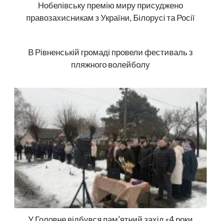
Нобелівську премію миру присуджено
правозахисникам з України, Білорусі та Росії
В Рівненській громаді провели фестиваль з
пляжного волейболу
У Головне відбувся пам’ятний захід «4 роки