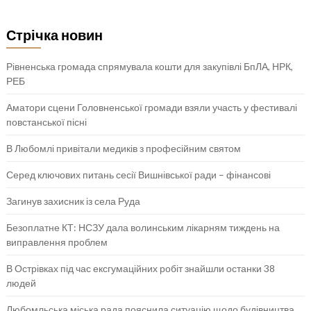
Стрічка новин
Рівненська громада спрямувала кошти для закупівлі БпЛА, НРК,
РЕБ
Аматори сцени Головненської громади взяли участь у фестивалі
повстанської пісні
В Любомлі привітали медиків з професійним святом
Серед ключових питань сесії Вишнівської ради – фінансові
Загинув захисник із села Руда
Безоплатне КТ: НСЗУ дала волинським лікарням тиждень на
виправлення проблем
В Острівках під час ексгумаційних робіт знайшли останки 38
людей
Любомльська міська рада пояснила ситуацію щодо будівництва