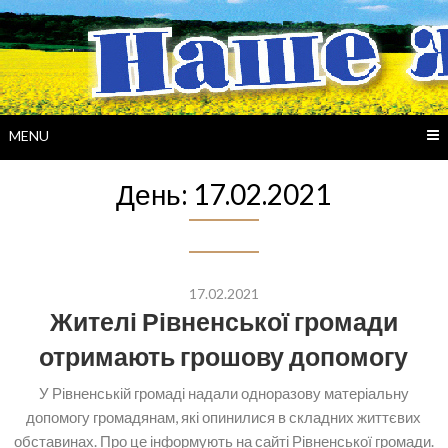
Skip
to
content
MENU
День:
17.02.2021
17.02.2021
Жителі Рівненської громади
отримають грошову допомогу
У Рівненській громаді надали одноразову матеріальну
допомогу громадянам, які опинилися в складних життєвих
обставинах. Про це інформують на сайті Рівненської громади.