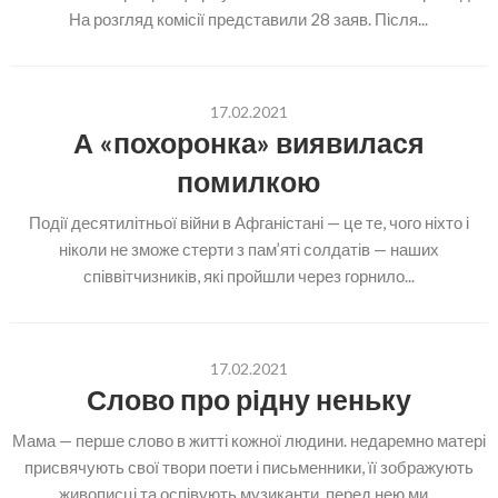
На розгляд комісії представили 28 заяв. Після...
17.02.2021
А «похоронка» виявилася
помилкою
Події десятилітньої війни в Афганістані — це те, чого ніхто і
ніколи не зможе стерти з пам’яті солдатів — наших
співвітчизників, які пройшли через горнило...
17.02.2021
Слово про рідну неньку
Мама — перше слово в житті кожної людини. недаремно матері
присвячують свої твори поети і письменники, її зображують
живописці та оспівують музиканти. перед нею ми...