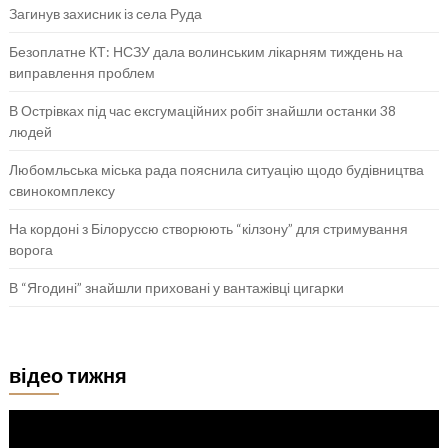
Загинув захисник із села Руда
Безоплатне КТ: НСЗУ дала волинським лікарням тиждень на
виправлення проблем
В Острівках під час ексгумаційних робіт знайшли останки 38
людей
Любомльська міська рада пояснила ситуацію щодо будівництва
свинокомплексу
На кордоні з Білоруссю створюють “кілзону” для стримування
ворога
В “Ягодині” знайшли приховані у вантажівці цигарки
відео тижня
Відеопрогравач