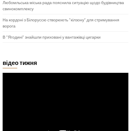
Любомльська міська рада пояснила ситуацію щодо будівництва
свинокомплексу
На кордоні з Білоруссю створюють “кілзону” для стримування
ворога
В “Ягодині” знайшли приховані у вантажівці цигарки
відео тижня
Відеопрогравач