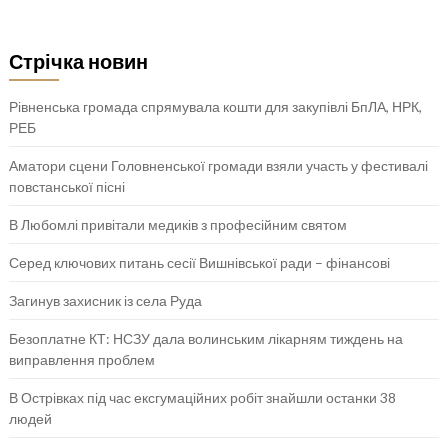
Стрічка новин
Рівненська громада спрямувала кошти для закупівлі БпЛА, НРК,
РЕБ
Аматори сцени Головненської громади взяли участь у фестивалі
повстанської пісні
В Любомлі привітали медиків з професійним святом
Серед ключових питань сесії Вишнівської ради – фінансові
Загинув захисник із села Руда
Безоплатне КТ: НСЗУ дала волинським лікарням тиждень на
виправлення проблем
В Острівках під час ексгумаційних робіт знайшли останки 38
людей