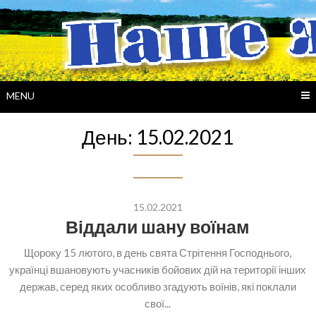
Skip
to
content
MENU
День:
15.02.2021
15.02.2021
Віддали шану воїнам
Щороку 15 лютого, в день свята Стрітення Господнього,
українці вшановують учасників бойових дій на території інших
держав, серед яких особливо згадують воїнів, які поклали
свої...