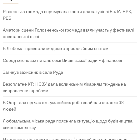
Рівненська громада спрямувала кошти для закупівлі БпЛА, НРК,
РЕБ
Аматори сцени Головненської громади взяли участь у фестивалі
повстанської пісні
В Любомлі привітали медиків з професійним святом
Серед ключових питань сесії Вишнівської ради – фінансові
Загинув захисник із села Руда
Безоплатне КТ: НСЗУ дала волинським лікарням тиждень на
виправлення проблем
В Острівках під час ексгумаційних робіт знайшли останки 38
людей
Любомльська міська рада пояснила ситуацію щодо будівництва
свинокомплексу
На кордоні з Білоруссю створюють “кілзону” для стримування