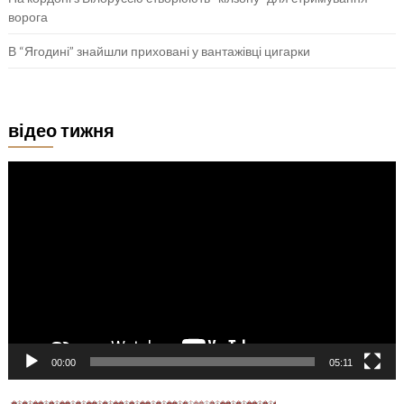
ворога
В “Ягодині” знайшли приховані у вантажівці цигарки
відео тижня
Відеопрогравач
00:00
05:11