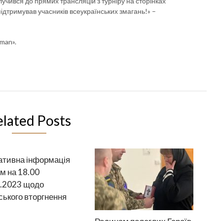
лучився до прямих трансляцій з турніру на сторінках
ідтримував учасників всеукраїнських змагань!» –
man».
elated Posts
тивна інформація
м на 18.00
.2023 щодо
ського вторгнення