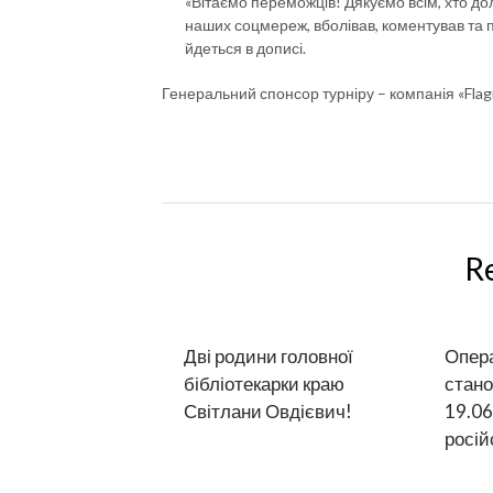
«Вітаємо переможців! Дякуємо всім, хто до
наших соцмереж, вболівав, коментував та п
йдеться в дописі.
Генеральний спонсор турніру – компанія «Flag
R
Дві родини головної
Опера
бібліотекарки краю
стано
Світлани Овдієвич!
19.06
росій