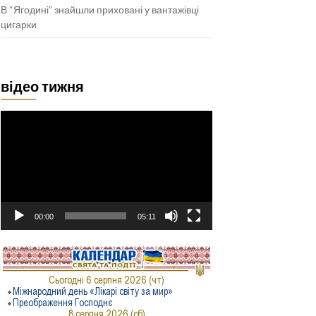
В “Ягодині” знайшли приховані у вантажівці
цигарки
відео тижня
Відеопрогравач
00:00
05:11