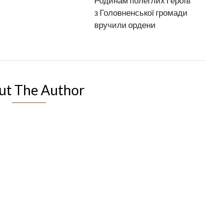
Родинам полеглих Героїв
з Головненської громади
вручили ордени
ut The Author