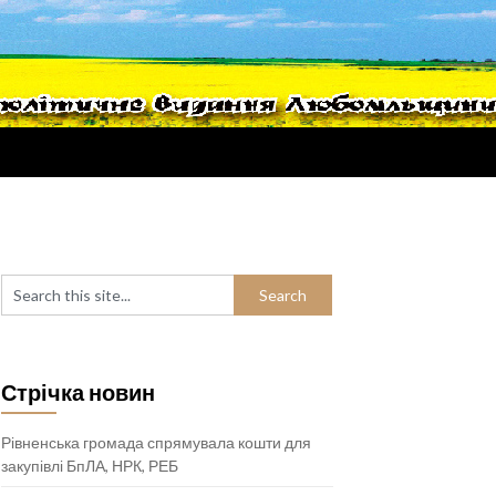
Стрічка новин
Рівненська громада спрямувала кошти для
закупівлі БпЛА, НРК, РЕБ