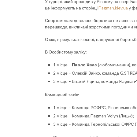
У турнірі, який проходив у Рівному на озері Ба
це інформують на сторінці
Flagman.kiev.ua
у фе
Спортсменам довелося боротися не лише за ко
перешкоди, викликані жорсткими погодними 
Отже, в результаті чесної, напруженої бороть
В Особистому заліку:
1 місце –
Павло Хвас
(любомльчанин), ко
2 місце – Олексій Зайко, команда G.STRE
3 місце – Віталій Яцина, команда Flagman-V
Командний залік:
1 місце – Команда РОФРС, Рівненська обл.
2 місце – Команда Flagman-Volyn (Луцьк);
3 місце – Команда Тернопільської ОФРС (