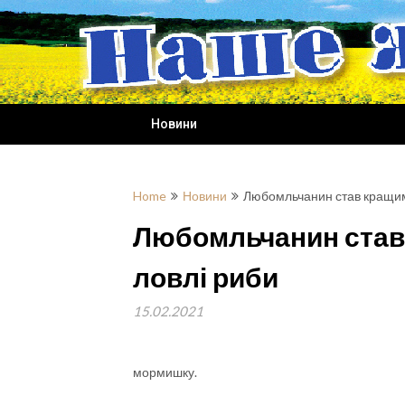
Skip
to
content
Новини
Home
Новини
Любомльчанин став кращим 
Любомльчанин став 
ловлі риби
15.02.2021
мормишку.