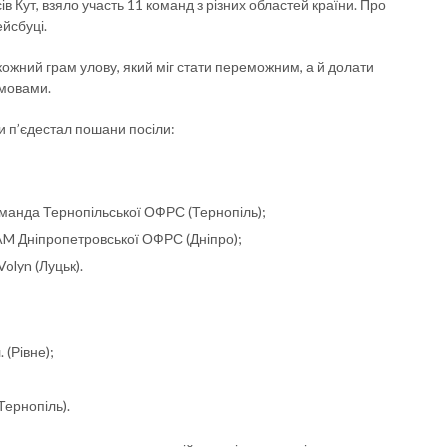
сів Кут, взяло участь 11 команд з різних областей країни. Про
йсбуці.
жний грам улову, який міг стати переможним, а й долати
умовами.
би п’єдестал пошани посіли:
манда Тернопільської ОФРС (Тернопіль);
AM Дніпропетровської ОФРС (Дніпро);
olyn (Луцьк).
 (Рівне);
Тернопіль).