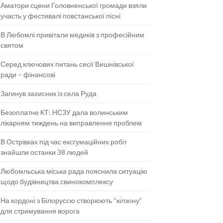
Аматори сцени Головненської громади взяли
участь у фестивалі повстанської пісні
В Любомлі привітали медиків з професійним
святом
Серед ключових питань сесії Вишнівської
ради – фінансові
Загинув захисник із села Руда
Безоплатне КТ: НСЗУ дала волинським
лікарням тиждень на виправлення проблем
В Острівках під час ексгумаційних робіт
знайшли останки 38 людей
Любомльська міська рада пояснила ситуацію
щодо будівництва свинокомплексу
На кордоні з Білоруссю створюють “кілзону”
для стримування ворога