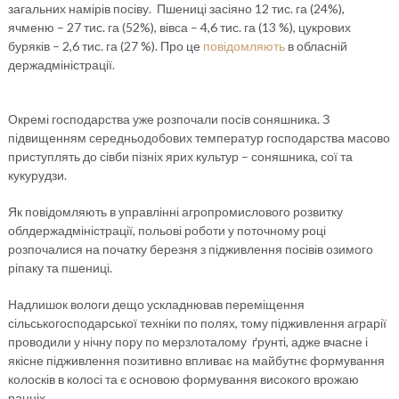
загальних намірів посіву. Пшениці засіяно 12 тис. га (24%),
ячменю – 27 тис. га (52%), вівса – 4,6 тис. га (13 %), цукрових
буряків – 2,6 тис. га (27 %). Про це
повідомляють
в обласній
держадміністрації.
Окремі господарства уже розпочали посів соняшника. З
підвищенням середньодобових температур господарства масово
приступлять до сівби пізніх ярих культур – соняшника, сої та
кукурудзи.
Як повідомляють в управлінні агропромислового розвитку
облдержадміністрації, польові роботи у поточному році
розпочалися на початку березня з підживлення посівів озимого
ріпаку та пшениці.
Надлишок вологи дещо ускладнював переміщення
сільськогосподарської техніки по полях, тому підживлення аграрії
проводили у нічну пору по мерзлоталому ґрунті, адже вчасне і
якісне підживлення позитивно впливає на майбутнє формування
колосків в колосі та є основою формування високого врожаю
ранніх.