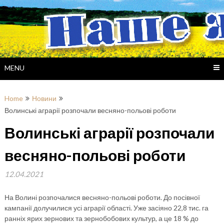
Skip
to
content
MENU
Home
Новини
Волинські аграрії розпочали весняно-польові роботи
Волинські аграрії розпочали
весняно-польові роботи
12.04.2021
На Волині розпочалися весняно-польові роботи. До посівної
кампанії долучилися усі аграрії області. Уже засіяно 22,8 тис. га
ранніх ярих зернових та зернобобових культур, а це 18 % до