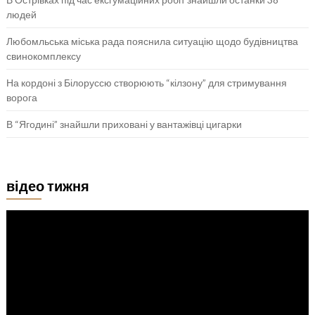
людей
Любомльська міська рада пояснила ситуацію щодо будівництва
свинокомплексу
На кордоні з Білоруссю створюють “кілзону” для стримування
ворога
В “Ягодині” знайшли приховані у вантажівці цигарки
відео тижня
Відеопрогравач