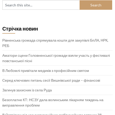
Стрічка новин
Рівненська громада спрямувала кошти для закупівлі БпЛА, НРК,
РЕБ
Аматори сцени Головненської громади взяли участь у фестивалі
повстанської пісні
В Любомлі привітали медиків з професійним святом
Серед ключових питань сесії Вишнівської ради – фінансові
Загинув захисник із села Руда
Безоплатне КТ: НСЗУ дала волинським лікарням тиждень на
виправлення проблем
В Острівках під час ексгумаційних робіт знайшли останки 38