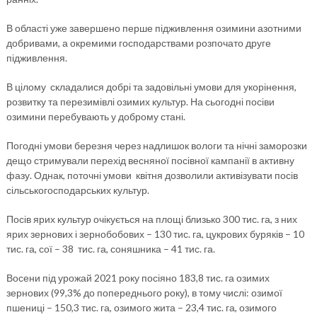
В області уже завершено перше підживлення озимини азотними
добривами, а окремими господарствами розпочато друге
підживлення.
В цілому складалися добрі та задовільні умови для укорінення,
розвитку та перезимівлі озимих культур. На сьогодні посіви
озимини перебувають у доброму стані.
Погодні умови березня через надлишок вологи та нічні заморозки
дещо стримували перехід весняної посівної кампанії в активну
фазу. Однак, поточні умови квітня дозволили активізувати посів
сільськогосподарських культур.
Посів ярих культур очікується на площі близько 300 тис. га, з них
ярих зернових і зернобобових – 130 тис. га, цукрових буряків – 10
тис. га, сої – 38 тис. га, соняшника – 41 тис. га.
Восени під урожай 2021 року посіяно 183,8 тис. га озимих
зернових (99,3% до попереднього року), в тому числі: озимої
пшениці – 150,3 тис. га, озимого жита – 23,4 тис. га, озимого