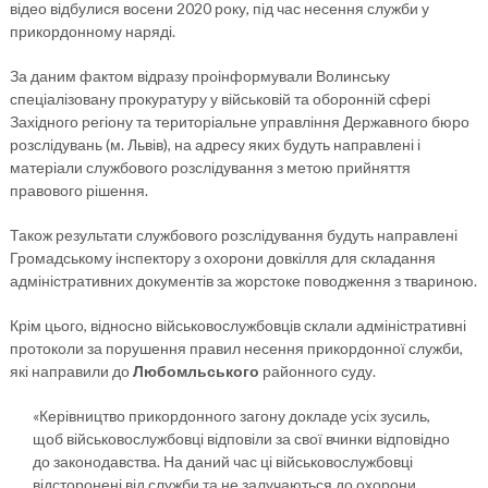
відео відбулися восени 2020 року, під час несення служби у
прикордонному наряді.
За даним фактом відразу проінформували Волинську
спеціалізовану прокуратуру у військовій та оборонній сфері
Західного регіону та територіальне управління Державного бюро
розслідувань (м. Львів), на адресу яких будуть направлені і
матеріали службового розслідування з метою прийняття
правового рішення.
Також результати службового розслідування будуть направлені
Громадському інспектору з охорони довкілля для складання
адміністративних документів за жорстоке поводження з твариною.
Крім цього, відносно військовослужбовців склали адміністративні
протоколи за порушення правил несення прикордонної служби,
які направили до
Любомльського
районного суду.
«Керівництво прикордонного загону докладе усіх зусиль,
щоб військовослужбовці відповіли за свої вчинки відповідно
до законодавства. На даний час ці військовослужбовці
відсторонені від служби та не залучаються до охорони