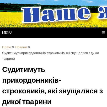
Skip
to
content
MENU
Home
Новини
Судитимуть прикордонників-строковиків, які знущалися з дикої
тварини
Судитимуть
прикордонників-
строковиків, які знущалися з
дикої тварини