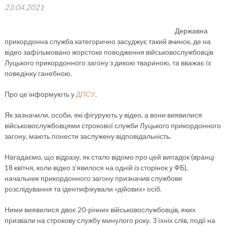
23.04.2021
Державна
прикордонна служба категорично засуджує такий вчинок, де на
відео зафільмовано жорстоке поводження військовослужбовців
Луцького прикордонного загону з дикою твариною, та вважає їх
поведінку ганебною.
Про це інформують у
ДПСУ
.
Як зазначили, особи, які фігурують у відео, а вони виявилися
військовослужбовцями строкової служби Луцького прикордонного
загону, мають понести заслужену відповідальність.
Нагадаємо, що відразу, як стало відомо про цей випадок (вранці
18 квітня, коли відео з’явилося на одній із сторінок у ФБ),
начальник прикордонного загону призначив службове
розслідування та ідентифікували «дійових» осіб.
Ними виявилися двоє 20-річних військовослужбовців, яких
призвали на строкову службу минулого року. З їхніх слів, події на