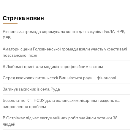
Стрічка новин
Рівненська громада спрямувала кошти для закупівлі БпЛА, НРК,
РЕБ
Аматори сцени Головненської громади взяли участь у фестивалі
повстанської пісні
В Любомлі привітали медиків з професійним святом
Серед ключових питань сесії Вишнівської ради – фінансові
Загинув захисник із села Руда
Безоплатне КТ: НСЗУ дала волинським лікарням тиждень на
виправлення проблем
В Острівках під час ексгумаційних робіт знайшли останки 38
людей