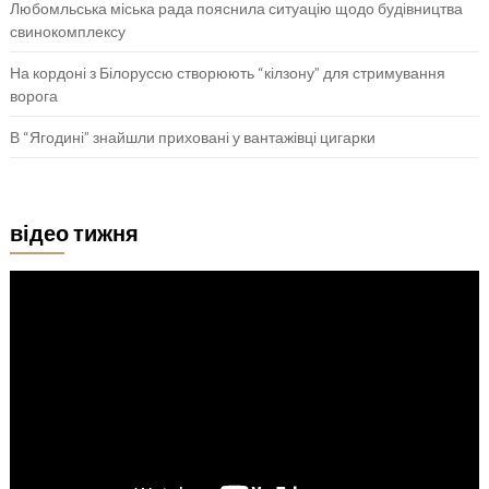
Любомльська міська рада пояснила ситуацію щодо будівництва
свинокомплексу
На кордоні з Білоруссю створюють “кілзону” для стримування
ворога
В “Ягодині” знайшли приховані у вантажівці цигарки
відео тижня
Відеопрогравач