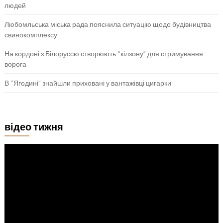
людей
Любомльська міська рада пояснила ситуацію щодо будівництва
свинокомплексу
На кордоні з Білоруссю створюють “кілзону” для стримування
ворога
В “Ягодині” знайшли приховані у вантажівці цигарки
відео тижня
Відеопрогравач