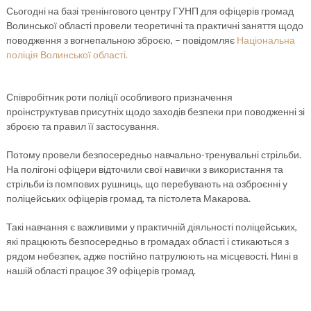
Сьогодні на базі тренінгового центру ГУНП для офіцерів громад
Волинської області провели теоретичні та практичні заняття щодо
поводження з вогнепальною зброєю, – повідомляє
Національна
поліція Волинської області.
Співробітник роти поліції особливого призначення
проінструктував присутніх щодо заходів безпеки при поводженні зі
зброєю та правил її застосування.
Потому провели безпосередньо навчально-тренувальні стрільби.
На полігоні офіцери відточили свої навички з використання та
стрільби із помпових рушниць, що перебувають на озброєнні у
поліцейських офіцерів громад, та пістолета Макарова.
Такі навчання є важливими у практичній діяльності поліцейських,
які працюють безпосередньо в громадах області і стикаються з
рядом небезпек, адже постійно патрулюють на місцевості. Нині в
нашій області працює 39 офіцерів громад.