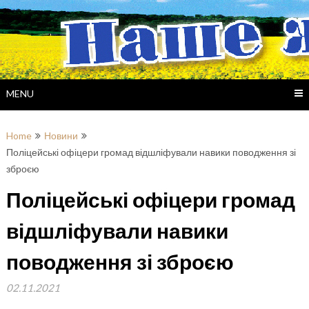
Skip
to
content
MENU
Home
Новини
Поліцейські офіцери громад відшліфували навики поводження зі
зброєю
Поліцейські офіцери громад
відшліфували навики
поводження зі зброєю
02.11.2021