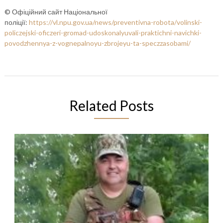
© Офіційний сайт Національної
поліції:
https://vl.npu.gov.ua/news/preventivna-robota/volinski-
policzejski-oficzeri-gromad-udoskonalyuvali-praktichni-navichki-
povodzhennya-z-vognepalnoyu-zbrojeyu-ta-speczzasobami/
Related Posts