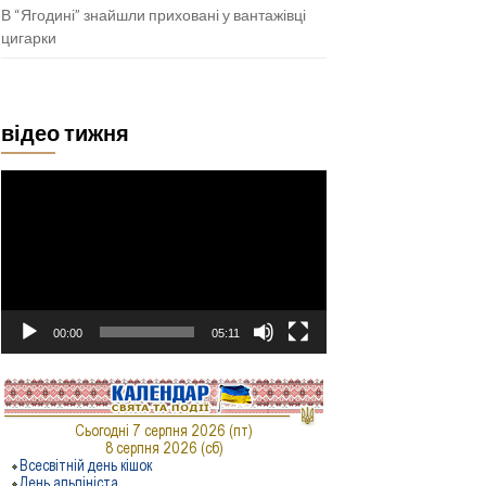
В “Ягодині” знайшли приховані у вантажівці
цигарки
відео тижня
Відеопрогравач
00:00
05:11