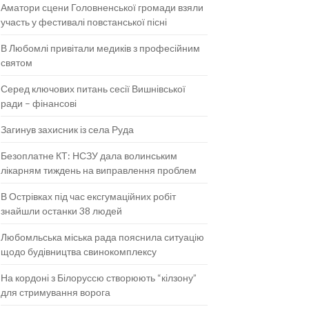
Аматори сцени Головненської громади взяли
участь у фестивалі повстанської пісні
В Любомлі привітали медиків з професійним
святом
Серед ключових питань сесії Вишнівської
ради – фінансові
Загинув захисник із села Руда
Безоплатне КТ: НСЗУ дала волинським
лікарням тиждень на виправлення проблем
В Острівках під час ексгумаційних робіт
знайшли останки 38 людей
Любомльська міська рада пояснила ситуацію
щодо будівництва свинокомплексу
На кордоні з Білоруссю створюють “кілзону”
для стримування ворога