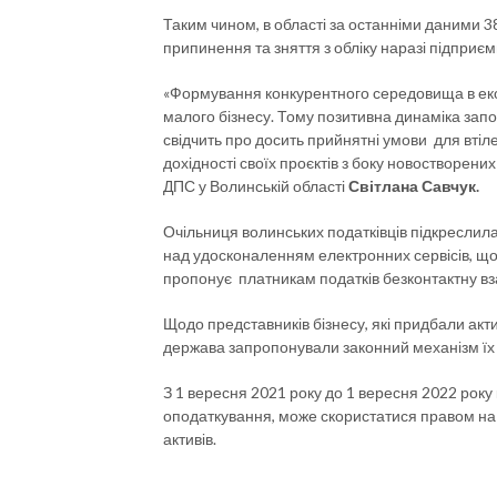
Таким чином, в області за останніми даними 3
припинення та зняття з обліку наразі підприємц
«Формування конкурентного середовища в еконо
малого бізнесу. Тому позитивна динаміка запо
свідчить про досить прийнятні умови для втіле
дохідності своїх проєктів з боку новостворени
ДПС у Волинській області
Світлана Савчук.
Очільниця волинських податківців підкресли
над удосконаленням електронних сервісів, що
пропонує платникам податків безконтактну в
Щодо представників бізнесу, які придбали акти
держава запропонували законний механізм їх л
З 1 вересня 2021 року до 1 вересня 2022 року 
оподаткування, може скористатися правом на
активів.