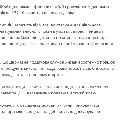
8866 підприємців-фізичних осіб. З врахуванням динаміки
ів на 1721 більше, ніж на початку року.
міці залежить від умов, які створені для діяльності
чаткування власної справи в умовах світової пандемії
ння нових бізнес-ініціатив та позитивні очікування щодо
х підприємців», — зазначає начальник Головного управління
ла, що Державна податкова служба України системно працює
 спрощують виконання податкових зобов’язань бізнесом та
заємодію в електронному форматі.
ви за доходи, з яких не сплатили податків, то саме зараз
егалізації, — нагадують у податковій службі краю.
кожен, хто отримував доходи, які були приховані від
 одноразове (спеціальне) добровільне декларування