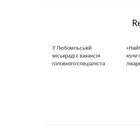
R
У Любомльській
«Найб
міськраді є вакансія
коли 
головного спеціаліста
лікар