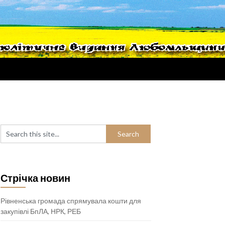
Стрічка новин
Рівненська громада спрямувала кошти для
закупівлі БпЛА, НРК, РЕБ