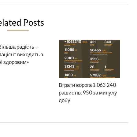
elated Posts
ільша радість –
пацієнт виходить з
ні здоровим»
Втрати ворога 1 063 240
рашистів: 950 за минулу
добу