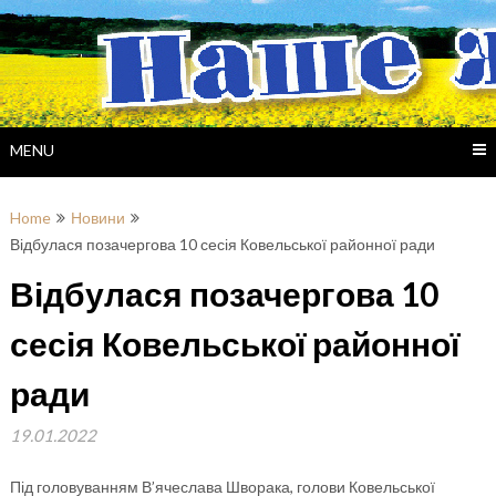
Skip
to
content
MENU
Home
Новини
Відбулася позачергова 10 сесія Ковельської районної ради
Відбулася позачергова 10
сесія Ковельської районної
ради
19.01.2022
Під головуванням В’ячеслава Шворака, голови Ковельської