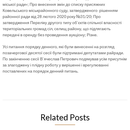
міської ради»; Про внесення змін до списку присяжних
Ковельського міськрайонного суду, затвердженого рішенням
районної ради від 28 лютого 2020 року №31/20; Про
затвердження Переліку другого типу об`єктів спільної власності
територіальних громад сіл, селищ району, що підлягають
передачі в оренду без проведення аукціону; Різне.
Усі питання порядку денного, які були винесенні на розгляд
позачергової десятої сесії були підтримані депутатами райради.
По закінченню сесії В`ячеслав Петрович подякував усім присутнім
за злагоджену і плідну роботу у вирішенні і врегулюванні
поставлених на порядок денний питань.
Related Posts