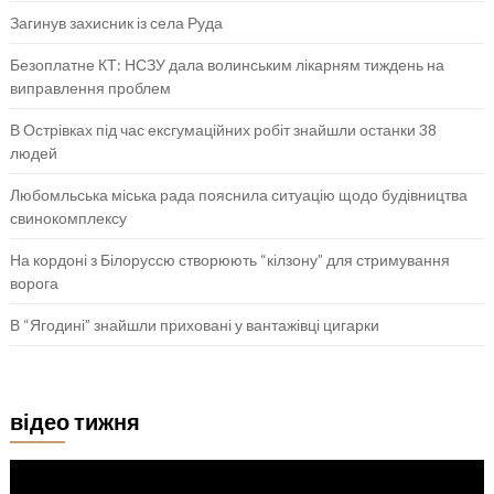
Загинув захисник із села Руда
Безоплатне КТ: НСЗУ дала волинським лікарням тиждень на
виправлення проблем
В Острівках під час ексгумаційних робіт знайшли останки 38
людей
Любомльська міська рада пояснила ситуацію щодо будівництва
свинокомплексу
На кордоні з Білоруссю створюють “кілзону” для стримування
ворога
В “Ягодині” знайшли приховані у вантажівці цигарки
відео тижня
Відеопрогравач