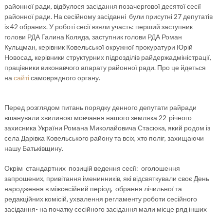
районної ради, відбулося засідання позачергової десятої сесії
районної ради. На сесійному засіданні були присутні 27 депутатів
із 42 обраних. У роботі сесії взяли участь: перший заступник
голови РДА Галина Коляда, заступник голови РДА Роман
Кульцман, керівник Ковельської окружної прокуратури Юрій
Новосад, керівники структурних підрозділів райдержадміністрації,
працівники виконавчого апарату районної ради. Про це йдеться
на
сайті
самоврядного органу.
Перед розглядом питань порядку денного депутати райради
вшанували хвилиною мовчання нашого земляка 22-річного
захисника України Романа Миколайовича Стасюка, який родом із
села Дарівка Ковельського району та всіх, хто поліг, захищаючи
нашу Батьківщину.
Окрім стандартних позицій ведення сесії: оголошення
запрошених, привітання іменинників, які відсвяткували своє День
народження в міжсесійний період, обрання лічильної та
редакційних комісій, ухвалення регламенту роботи сесійного
засідання- на початку сесійного засідання мали місце ряд інших