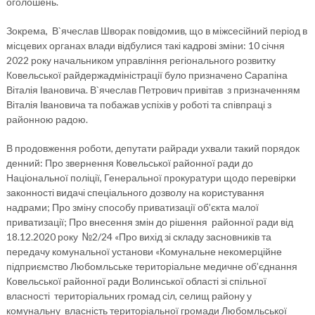
оголошень.
Зокрема, В`ячеслав Шворак повідомив, що в міжсесійний період в
місцевих органах влади відбулися такі кадрові зміни: 10 січня
2022 року начальником управління регіонального розвитку
Ковельської райдержадміністрації було призначено Сарапіна
Віталія Івановича. В`ячеслав Петрович привітав з призначенням
Віталія Івановича та побажав успіхів у роботі та співпраці з
районною радою.
В продовження роботи, депутати райради ухвали такий порядок
денний: Про звернення Ковельської районної ради до
Національної поліції, Генеральної прокуратури щодо перевірки
законності видачі спеціального дозволу на користування
надрами; Про зміну способу приватизації об’єкта малої
приватизації; Про внесення змін до рішення районної ради від
18.12.2020 року №2/24 «Про вихід зі складу засновників та
передачу комунальної установи «Комунальне некомерційне
підприємство Любомльське територіальне медичне об’єднання
Ковельської районної ради Волинської області зі спільної
власності територіальних громад сіл, селищ району у
комунальну власність територіальної громади Любомльської