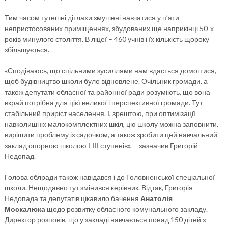
Тим часом тутешні дітлахи змушені навчатися у п’яти
непристосованих приміщеннях, збудованих ще наприкінці 50-х
років минулого століття. В ліцеї – 460 учнів і їх кількість щороку
збільшується.
«Сподіваюсь, що спільними зусиллями нам вдасться домогтися,
щоб будівництво школи було відновлене. Очільник громади, а
також депутати обласної та районної ради розуміють, що вона
вкрай потрібна для цієї великої і перспективної громади. Тут
стабільний приріст населення. І, зрештою, при оптимізації
навколишніх малокомплектних шкіл, цю школу можна заповнити,
вирішити проблему із садочком, а також зробити цей навчальний
заклад опорною школою І-ІІІ ступенів», – зазначив Григорій
Недопад.
Голова облради також навідався і до Головненської спеціальної
школи. Нещодавно тут змінився керівник. Відтак, Григорія
Недопада та депутатів цікавило бачення
Анатолія
Москалюка
щодо розвитку обласного комунального закладу.
Директор розповів, що у закладі навчається понад 150 дітей з