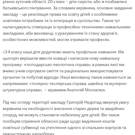
різних куточків області, 20 з яких – діти-сироти, або ж позбавлені
батьківського піклування. За словами керівника, основне завдання
закладу – це реалізація права на освіту дітей з особливими
освітніми потребами та їх інтеграція в суспільство. Також тут
налагоджують співпрацю із професійно-технічними навчальними
закладами, аби вихованці, з урахуванням їх стану здоров’я,
особистісних можливостей, могли отримати професію.
«З 4 класу наші діти додатково мають профільне навчання. Ми
цьогоріч вирішили ввести новації і написали нову навчальну
програму: «господарсько-екологічна справа», в рамках якої ми
вчимо учнів сортувати сміття та раціонально використовувати
органічні та побутові відходи. Наші вихованці також навчаються за
напрямками: столярно-теслярська справа, швейна та мулярно-
штукатурна справа», – зауважив Анатолій Москалюк.
Під час огляду території закладу Григорій Недопад звернув увагу
керівника на необхідності знесення старих дерев та аварійних
споруд, які можуть становити небезпеку для дітей. Він також
пообіцяв сприяння обласної ради щодо виділення коштів
освітньої субвенції на утеплення одного зі спальних корпусів та
реконструкцію харчоблоку.