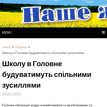
Skip
to
content
MENU
Home
Новини
Школу в Головне будуватимуть спільними зусиллями
Школу в Головне
будуватимуть спільними
зусиллями
28.01.2022
Голова обласної ради ознайомився із проблемами та