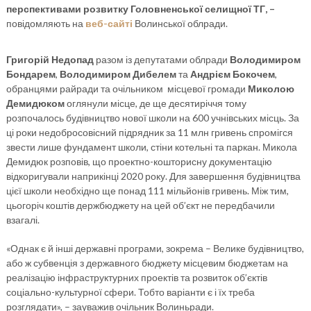
перспективами розвитку Головненської селищної ТГ, –
повідомляють на
веб-сайті
Волинської облради.
Григорій Недопад
разом із депутатами облради
Володимиром
Бондарем
,
Володимиром Дибелем
та
Андрієм Бокочем
,
обранцями райради та очільником місцевої громади
Миколою
Демидюком
оглянули місце, де ще десятиріччя тому
розпочалось будівництво нової школи на 600 учнівських місць. За
ці роки недобросовісний підрядник за 11 млн гривень спромігся
звести лише фундамент школи, стіни котельні та паркан. Микола
Демидюк розповів, що проектно-кошторисну документацію
відкоригували наприкінці 2020 року. Для завершення будівництва
цієї школи необхідно ще понад 111 мільйонів гривень. Між тим,
цьогоріч коштів держбюджету на цей об’єкт не передбачили
взагалі.
«Однак є й інші державні програми, зокрема – Велике будівництво,
або ж субвенція з державного бюджету місцевим бюджетам на
реалізацію інфраструктурних проектів та розвиток об’єктів
соціально-культурної сфери. Тобто варіанти є і їх треба
розглядати», – зауважив очільник Волиньради.