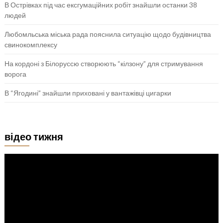
В Острівках під час ексгумаційних робіт знайшли останки 38
людей
Любомльська міська рада пояснила ситуацію щодо будівництва
свинокомплексу
На кордоні з Білоруссю створюють “кілзону” для стримування
ворога
В “Ягодині” знайшли приховані у вантажівці цигарки
відео тижня
Відеопрогравач