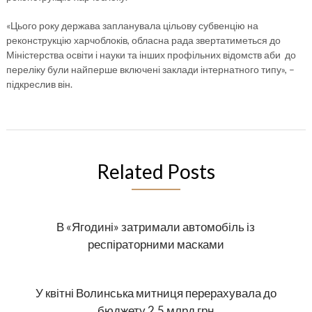
«Цього року держава запланувала цільову субвенцію на
реконструкцію харчоблоків, обласна рада звертатиметься до
Міністерства освіти і науки та інших профільних відомств аби до
переліку були найперше включені заклади інтернатного типу», –
підкреслив він.
Related Posts
В «Ягодині» затримали автомобіль із
респіраторними масками
У квітні Волинська митниця перерахувала до
бюджету 2,5 млрд грн