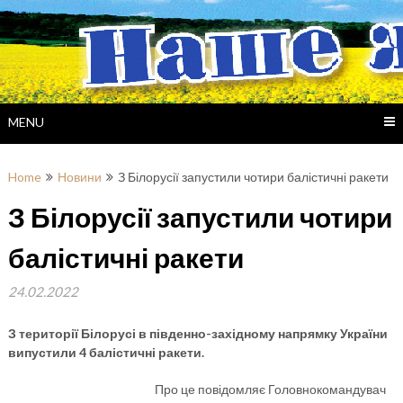
Skip
to
content
MENU
Home
Новини
З Білорусії запустили чотири балістичні ракети
З Білорусії запустили чотири
балістичні ракети
24.02.2022
З території Білорусі в південно-західному напрямку України
випустили 4 балістичні ракети.
Про це повідомляє Головнокомандувач