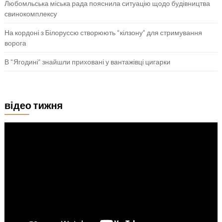
Любомльська міська рада пояснила ситуацію щодо будівництва
свинокомплексу
На кордоні з Білоруссю створюють “кілзону” для стримування
ворога
В “Ягодині” знайшли приховані у вантажівці цигарки
відео тижня
Відеопрогравач