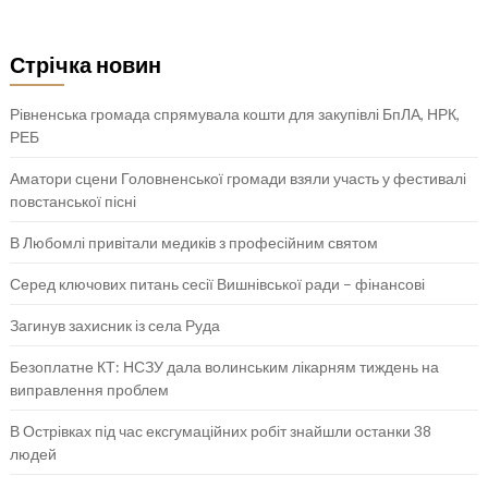
Стрічка новин
Рівненська громада спрямувала кошти для закупівлі БпЛА, НРК,
РЕБ
Аматори сцени Головненської громади взяли участь у фестивалі
повстанської пісні
В Любомлі привітали медиків з професійним святом
Серед ключових питань сесії Вишнівської ради – фінансові
Загинув захисник із села Руда
Безоплатне КТ: НСЗУ дала волинським лікарням тиждень на
виправлення проблем
В Острівках під час ексгумаційних робіт знайшли останки 38
людей