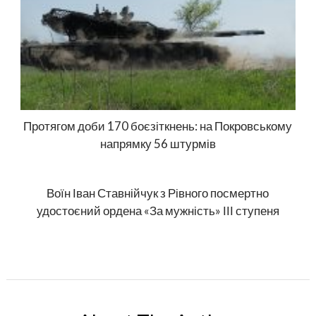
Протягом доби 170 боєзіткнень: на Покровському
напрямку 56 штурмів
Воїн Іван Ставнійчук з Рівного посмертно
удостоєний ордена «За мужність» ІІІ ступеня