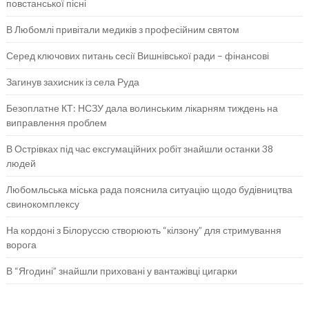
повстанської пісні
В Любомлі привітали медиків з професійним святом
Серед ключових питань сесії Вишнівської ради – фінансові
Загинув захисник із села Руда
Безоплатне КТ: НСЗУ дала волинським лікарням тиждень на
виправлення проблем
В Острівках під час ексгумаційних робіт знайшли останки 38
людей
Любомльська міська рада пояснила ситуацію щодо будівництва
свинокомплексу
На кордоні з Білоруссю створюють “кілзону” для стримування
ворога
В “Ягодині” знайшли приховані у вантажівці цигарки