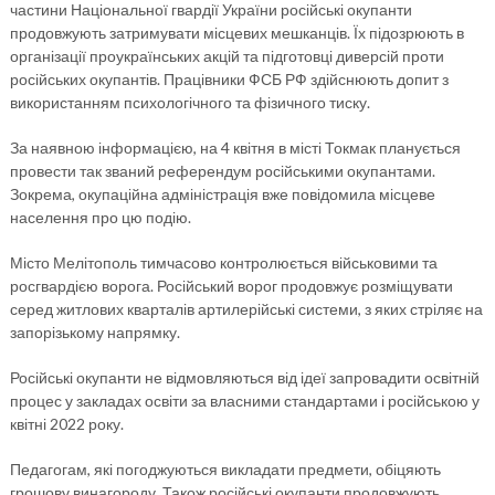
частини Національної гвардії України російські окупанти
продовжують затримувати місцевих мешканців. Їх підозрюють в
організації проукраїнських акцій та підготовці диверсій проти
російських окупантів. Працівники ФСБ РФ здійснюють допит з
використанням психологічного та фізичного тиску.
За наявною інформацією, на 4 квітня в місті Токмак планується
провести так званий референдум російськими окупантами.
Зокрема, окупаційна адміністрація вже повідомила місцеве
населення про цю подію.
Місто Мелітополь тимчасово контролюється військовими та
росгвардією ворога. Російський ворог продовжує розміщувати
серед житлових кварталів артилерійські системи, з яких стріляє на
запорізькому напрямку.
Російські окупанти не відмовляються від ідеї запровадити освітній
процес у закладах освіти за власними стандартами і російською у
квітні 2022 року.
Педагогам, які погоджуються викладати предмети, обіцяють
грошову винагороду. Також російські окупанти продовжують