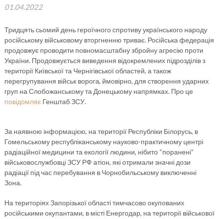
01.04.2022
Тридцять сьомий день героїчного спротиву українського народу
російському військовому вторгненню триває. Російська федерація
продовжує проводити повномасштабну збройну агресію проти
України. Продовжується виведення відокремлених підрозділів з
території Київської та Чернігівської областей, а також
перегрупування військ ворога, ймовірно, для створення ударних
груп на Слобожанському та Донецькому напрямках. Про це
повідомляє
Генштаб ЗСУ.
За наявною інформацією, на території Республіки Білорусь, в
Гомельському республіканському науково-практичному центрі
радіаційної медицини та екології людини, нібито “поранені”
військовослужбовці ЗСУ РФ атіон, які отримали значні дози
радіації під час перебування в Чорнобильському виключенні
Зона.
На територіях Запорізької області тимчасово окупованих
російськими окупантами, в місті Енергодар, на території військової