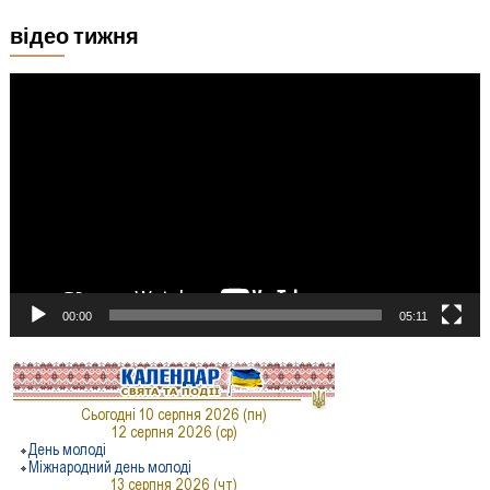
відео тижня
Відеопрогравач
00:00
05:11