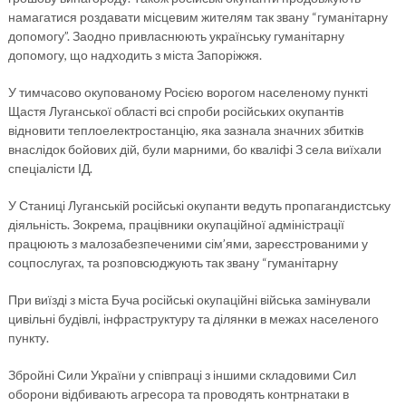
намагатися роздавати місцевим жителям так звану “гуманітарну
допомогу”. Заодно привласнюють українську гуманітарну
допомогу, що надходить з міста Запоріжжя.
У тимчасово окупованому Росією ворогом населеному пункті
Щастя Луганської області всі спроби російських окупантів
відновити теплоелектростанцію, яка зазнала значних збитків
внаслідок бойових дій, були марними, бо кваліфі З села виїхали
спеціалісти ІД.
У Станиці Луганській російські окупанти ведуть пропагандистську
діяльність. Зокрема, працівники окупаційної адміністрації
працюють з малозабезпеченими сім’ями, зареєстрованими у
соцпослугах, та розповсюджують так звану “гуманітарну
При виїзді з міста Буча російські окупаційні війська замінували
цивільні будівлі, інфраструктуру та ділянки в межах населеного
пункту.
Збройні Сили України у співпраці з іншими складовими Сил
оборони відбивають агресора та проводять контрнатаки в