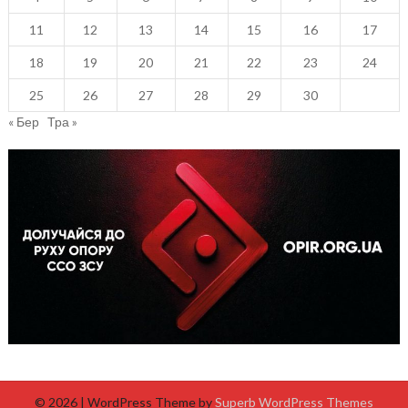
11
12
13
14
15
16
17
18
19
20
21
22
23
24
25
26
27
28
29
30
« Бер
Тра »
© 2026
| WordPress Theme by
Superb WordPress Themes