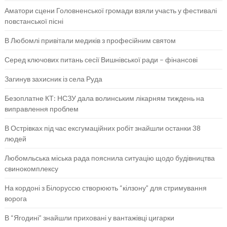
Аматори сцени Головненської громади взяли участь у фестивалі
повстанської пісні
В Любомлі привітали медиків з професійним святом
Серед ключових питань сесії Вишнівської ради – фінансові
Загинув захисник із села Руда
Безоплатне КТ: НСЗУ дала волинським лікарням тиждень на
виправлення проблем
В Острівках під час ексгумаційних робіт знайшли останки 38
людей
Любомльська міська рада пояснила ситуацію щодо будівництва
свинокомплексу
На кордоні з Білоруссю створюють “кілзону” для стримування
ворога
В “Ягодині” знайшли приховані у вантажівці цигарки