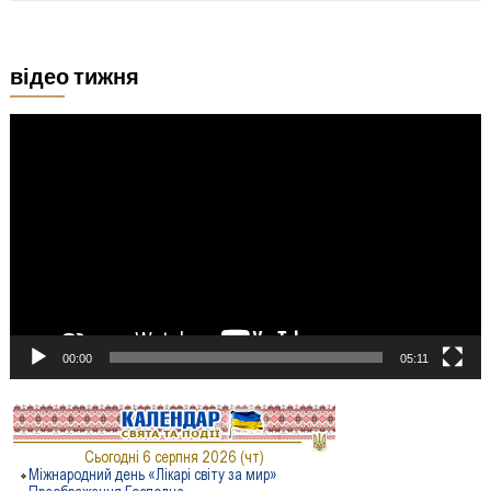
відео тижня
Відеопрогравач
00:00
05:11