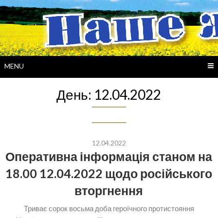
Skip
to
content
MENU
День:
12.04.2022
12.04.2022
Оперативна інформація станом на
18.00 12.04.2022 щодо російського
вторгнення
Триває сорок восьма доба героїчного протистояння