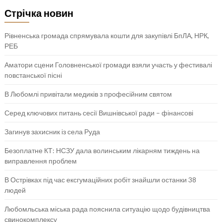
Стрічка новин
Рівненська громада спрямувала кошти для закупівлі БпЛА, НРК,
РЕБ
Аматори сцени Головненської громади взяли участь у фестивалі
повстанської пісні
В Любомлі привітали медиків з професійним святом
Серед ключових питань сесії Вишнівської ради – фінансові
Загинув захисник із села Руда
Безоплатне КТ: НСЗУ дала волинським лікарням тиждень на
виправлення проблем
В Острівках під час ексгумаційних робіт знайшли останки 38
людей
Любомльська міська рада пояснила ситуацію щодо будівництва
свинокомплексу