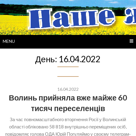
Skip
to
content
MENU
День:
16.04.2022
16.04.2022
Волинь прийняла вже майже 60
тисяч переселенців
За час повномасштабного вторгнення Росії у Волинській
області обліковано 58 818 внутрішньо переміщених осіб,
повідомляє голова ОДА Юрій Погуляймо у своєму телеграм-