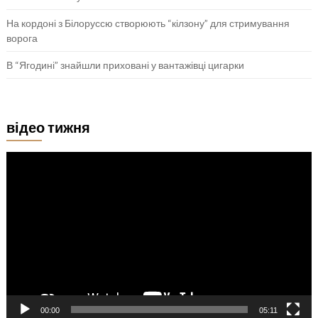
На кордоні з Білоруссю створюють “кілзону” для стримування
ворога
В “Ягодині” знайшли приховані у вантажівці цигарки
відео тижня
Відеопрогравач
00:00
05:11