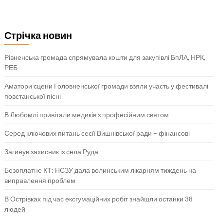
Стрічка новин
Рівненська громада спрямувала кошти для закупівлі БпЛА, НРК,
РЕБ
Аматори сцени Головненської громади взяли участь у фестивалі
повстанської пісні
В Любомлі привітали медиків з професійним святом
Серед ключових питань сесії Вишнівської ради – фінансові
Загинув захисник із села Руда
Безоплатне КТ: НСЗУ дала волинським лікарням тиждень на
виправлення проблем
В Острівках під час ексгумаційних робіт знайшли останки 38
людей