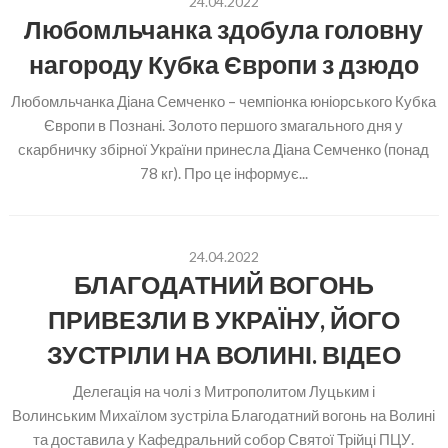
24.04.2022
Любомльчанка здобула головну
нагороду Кубка Європи з дзюдо
Любомльчанка Діана Семченко – чемпіонка юніорського Кубка
Європи в Познані. Золото першого змагального дня у
скарбничку збірної України принесла Діана Семченко (понад
78 кг). Про це інформує...
24.04.2022
БЛАГОДАТНИЙ ВОГОНЬ
ПРИВЕЗЛИ В УКРАЇНУ, ЙОГО
ЗУСТРІЛИ НА ВОЛИНІ. ВІДЕО
Делегація на чолі з Митрополитом Луцьким і
Волинським Михаїлом зустріла Благодатний вогонь на Волині
та доставила у Кафедральний собор Святої Трійці ПЦУ.