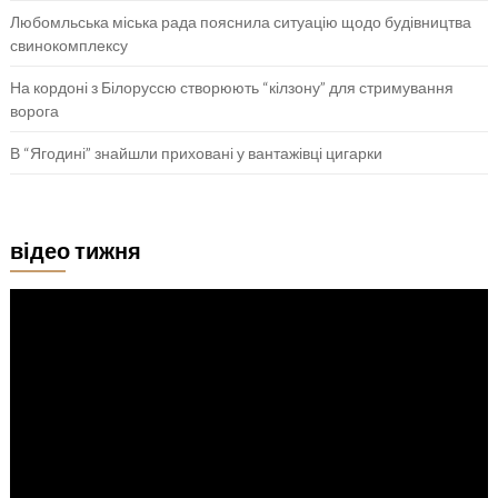
Любомльська міська рада пояснила ситуацію щодо будівництва
свинокомплексу
На кордоні з Білоруссю створюють “кілзону” для стримування
ворога
В “Ягодині” знайшли приховані у вантажівці цигарки
відео тижня
Відеопрогравач