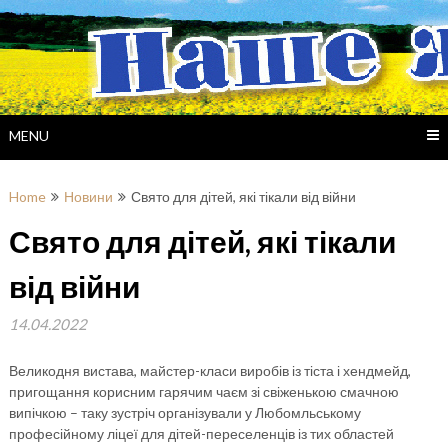
Skip
to
content
MENU
Home
Новини
Свято для дітей, які тікали від війни
Свято для дітей, які тікали
від війни
14.04.2022
Великодня вистава, майстер-класи виробів із тіста і хендмейд,
пригощання корисним гарячим чаєм зі свіженькою смачною
випічкою – таку зустріч організували у Любомльському
професійному ліцеї для дітей-переселенців із тих областей