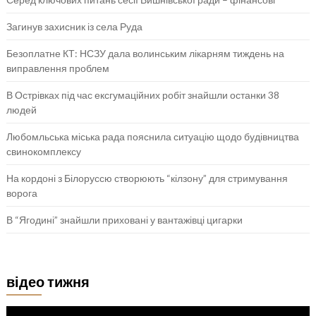
Загинув захисник із села Руда
Безоплатне КТ: НСЗУ дала волинським лікарням тиждень на
виправлення проблем
В Острівках під час ексгумаційних робіт знайшли останки 38
людей
Любомльська міська рада пояснила ситуацію щодо будівництва
свинокомплексу
На кордоні з Білоруссю створюють “кілзону” для стримування
ворога
В “Ягодині” знайшли приховані у вантажівці цигарки
відео тижня
Відеопрогравач