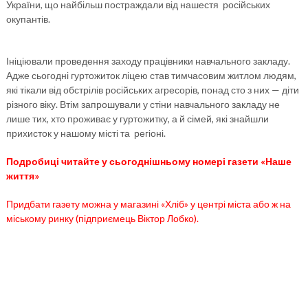
України, що найбільш постраждали від нашестя російських
окупантів.
Ініціювали проведення заходу працівники навчального закладу.
Адже сьогодні гуртожиток ліцею став тимчасовим житлом людям,
які тікали від обстрілів російських агресорів, понад сто з них — діти
різного віку. Втім запрошували у стіни навчального закладу не
лише тих, хто проживає у гуртожитку, а й сімей, які знайшли
прихисток у нашому місті та регіоні.
Подробиці читайте у сьогоднішньому номері газети «Наше
життя»
Придбати газету можна у магазині «Хліб» у центрі міста або ж на
міському ринку (підприємець Віктор Лобко).