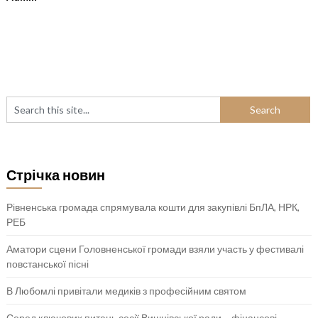
Стрічка новин
Рівненська громада спрямувала кошти для закупівлі БпЛА, НРК,
РЕБ
Аматори сцени Головненської громади взяли участь у фестивалі
повстанської пісні
В Любомлі привітали медиків з професійним святом
Серед ключових питань сесії Вишнівської ради – фінансові