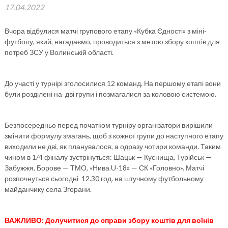
17.04.2022
Вчора відбулися матчі групового етапу «Кубка Єдності» з міні-
футболу, який, нагадаємо, проводиться з метою збору коштів для
потреб ЗСУ у Волинській області.
До участі у турнірі зголосилися 12 команд. На першому етапі вони
були розділені на дві групи і позмагалися за коловою системою.
Безпосередньо перед початком турніру організатори вирішили
змінити формулу змагань, щоб з кожної групи до наступного етапу
виходили не дві, як планувалося, а одразу чотири команди. Таким
чином в 1/4 фіналу зустрінуться: Шацьк — Куснища, Турійськ —
Забужжя, Борове — ТМО, «Нива U-18» — СК «Головно». Матчі
розпочнуться сьогодні 12.30 год. на штучному футбольному
майданчику села Згорани.
ВАЖЛИВО: Долучитися до справи збору коштів для воїнів