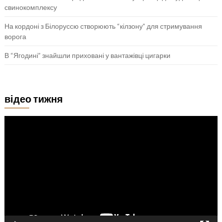
свинокомплексу
На кордоні з Білоруссю створюють “кілзону” для стримування
ворога
В “Ягодині” знайшли приховані у вантажівці цигарки
відео тижня
Відеопрогравач