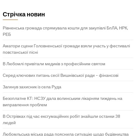
Стрічка новин
Рівненська громада спрямувала кошти для закупівлі БпЛА, НРК,
РЕБ
Аматори сцени Головненської громади взяли участь у фестивалі
повстанської пісні
В Любомлі привітали медиків з професійним святом
Серед ключових питань сесії Вишнівської ради – фінансові
Загинув захисник із села Руда
Безоплатне КТ: НСЗУ дала волинським лікарням тиждень на
виправлення проблем
В Острівках під час ексгумаційних робіт знайшли останки 38
людей
Любомльська міська рада пояснила ситуацію щодо будівництва