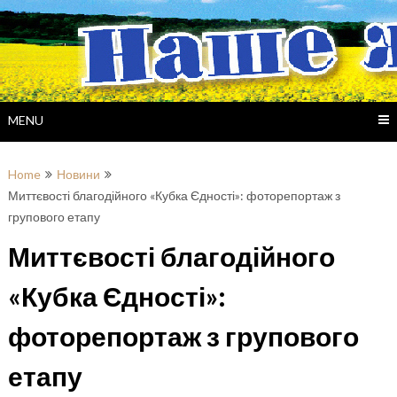
Skip
to
content
MENU
Home
Новини
Миттєвості благодійного «Кубка Єдності»: фоторепортаж з
групового етапу
Миттєвості благодійного
«Кубка Єдності»:
фоторепортаж з групового
етапу