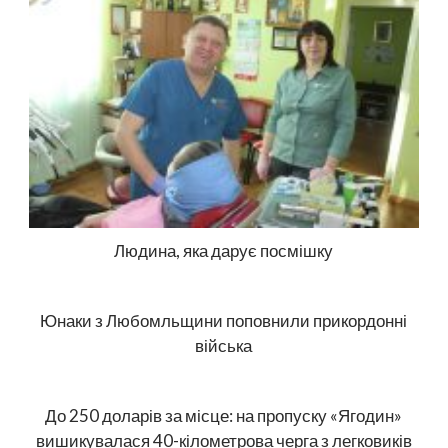
Людина, яка дарує посмішку
Юнаки з Любомльщини поповнили прикордонні
війська
До 250 доларів за місце: на пропуску «Ягодин»
вишикувалася 40-кілометрова черга з легковиків