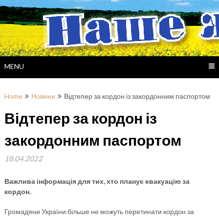
Skip
to
content
MENU
Home
Новини
Відтепер за кордон із закордонним паспортом
Відтепер за кордон із
закордонним паспортом
18.04.2022
Важлива інформація для тих, хто планує евакуацію за
кордон.
Громадяни України більше не можуть перетинати кордон за