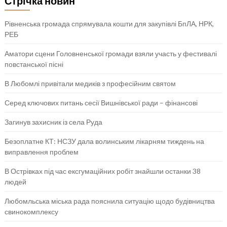
Стрічка новин
Рівненська громада спрямувала кошти для закупівлі БпЛА, НРК,
РЕБ
Аматори сцени Головненської громади взяли участь у фестивалі
повстанської пісні
В Любомлі привітали медиків з професійним святом
Серед ключових питань сесії Вишнівської ради – фінансові
Загинув захисник із села Руда
Безоплатне КТ: НСЗУ дала волинським лікарням тиждень на
виправлення проблем
В Острівках під час ексгумаційних робіт знайшли останки 38
людей
Любомльська міська рада пояснила ситуацію щодо будівництва
свинокомплексу