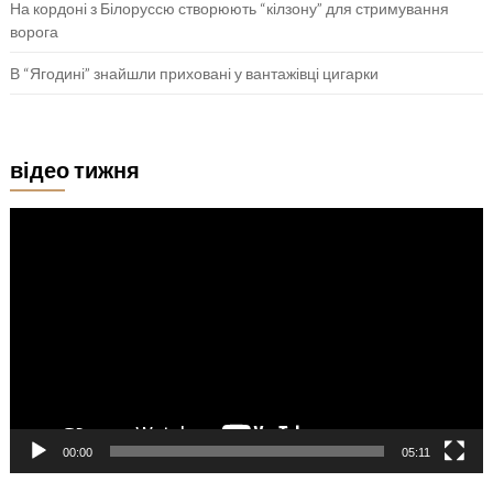
На кордоні з Білоруссю створюють “кілзону” для стримування
ворога
В “Ягодині” знайшли приховані у вантажівці цигарки
відео тижня
Відеопрогравач
00:00
05:11