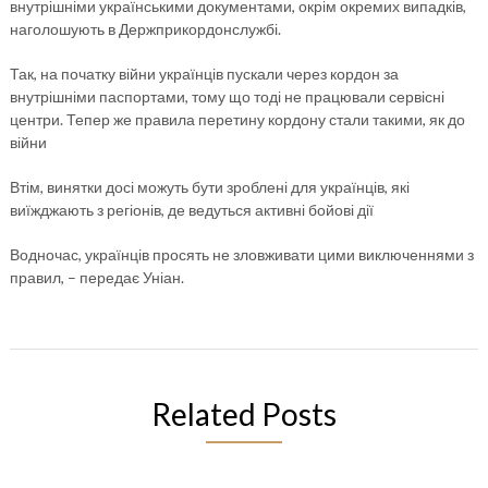
внутрішніми українськими документами, окрім окремих випадків,
наголошують в Держприкордонслужбі.
Так, на початку війни українців пускали через кордон за
внутрішніми паспортами, тому що тоді не працювали сервісні
центри. Тепер же правила перетину кордону стали такими, як до
війни
Втім, винятки досі можуть бути зроблені для українців, які
виїжджають з регіонів, де ведуться активні бойові дії
Водночас, українців просять не зловживати цими виключеннями з
правил, – передає Уніан.
Related Posts