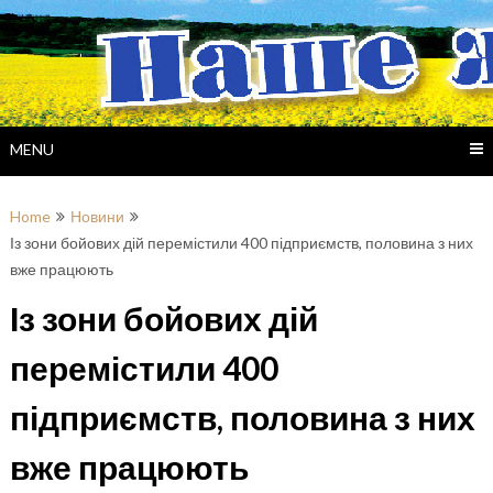
Skip
to
content
MENU
Home
Новини
Із зони бойових дій перемістили 400 підприємств, половина з них
вже працюють
Із зони бойових дій
перемістили 400
підприємств, половина з них
вже працюють