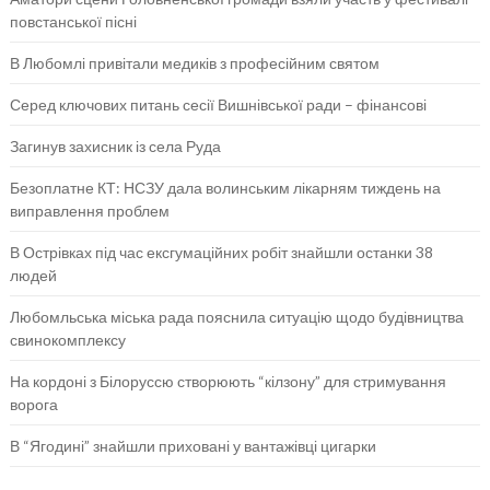
повстанської пісні
В Любомлі привітали медиків з професійним святом
Серед ключових питань сесії Вишнівської ради – фінансові
Загинув захисник із села Руда
Безоплатне КТ: НСЗУ дала волинським лікарням тиждень на
виправлення проблем
В Острівках під час ексгумаційних робіт знайшли останки 38
людей
Любомльська міська рада пояснила ситуацію щодо будівництва
свинокомплексу
На кордоні з Білоруссю створюють “кілзону” для стримування
ворога
В “Ягодині” знайшли приховані у вантажівці цигарки