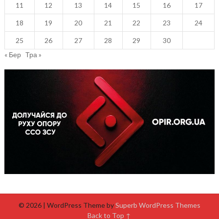
11
12
13
14
15
16
17
18
19
20
21
22
23
24
25
26
27
28
29
30
« Бер
Тра »
© 2026
| WordPress Theme by
Superb WordPress Themes
Back to Top ↑