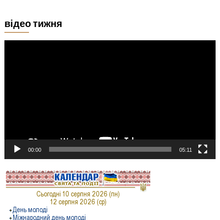
відео тижня
Відеопрогравач
00:00
05:11