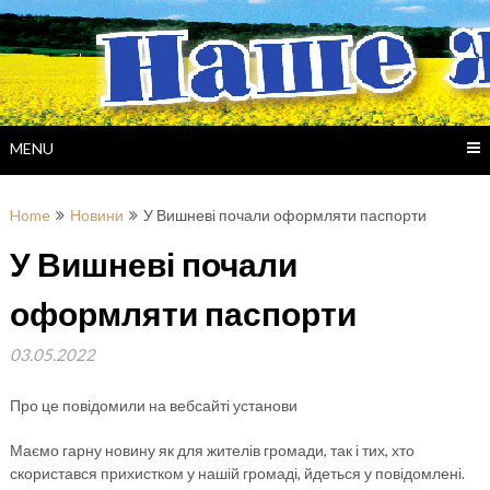
Skip
to
content
MENU
Home
Новини
У Вишневі почали оформляти паспорти
У Вишневі почали
оформляти паспорти
03.05.2022
Про це повідомили на вебсайті установи
Маємо гарну новину як для жителів громади, так і тих, хто
скористався прихистком у нашій громаді, йдеться у повідомлені.