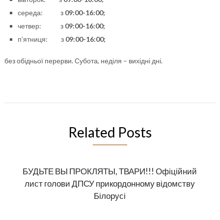
середа: з
0
9
:00-1
6
:00
;
четвер: з
0
9
:00-1
6
:00
;
п’ятниця: з
0
9
:00-1
6
:00
;
без обідньої перерви. Субота, неділя – вихідні дні.
Related Posts
БУДЬТЕ ВЫ ПРОКЛЯТЫ, ТВАРИ!!! Офіційний
лист голови ДПСУ прикордонному відомству
Білорусі