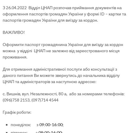
З 26.04.2022 Відділ ЦНАП розпочав приймання документів на
оформлення паспортів громадян України у формі ID – картки та
паспортів громадян України для виїзду за кордон.
ВАЖЛИВО!
Оформити паспорт громадянина України для виїзду за кордон
можна у відділі ЦНАП не залежно від зареєстрованого місця
проживання.
Для отримання адміністративної послуги або консультації з
даного питання Ви можете звернутись до начальника відділу
ЦНАП та адміністраторів за наступною адресою:
с. Вишнів, вул. Незалежності, 80 а, або за номерами телефонів:
(096)758 2153, (097)714 4544
Графік роботи:
понеділок: з
0
9
:00-1
6
:00
;
вівторок: з
0
9
:00-1
6
:00
;