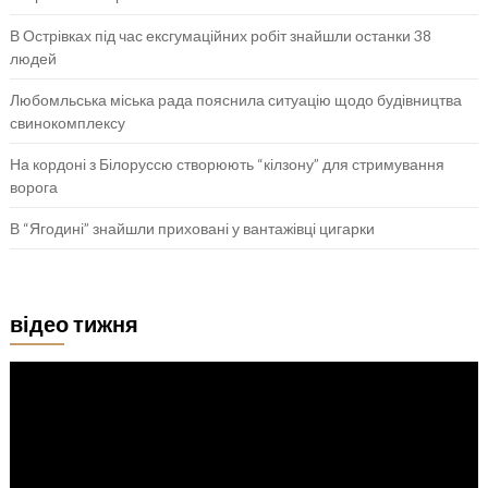
В Острівках під час ексгумаційних робіт знайшли останки 38
людей
Любомльська міська рада пояснила ситуацію щодо будівництва
свинокомплексу
На кордоні з Білоруссю створюють “кілзону” для стримування
ворога
В “Ягодині” знайшли приховані у вантажівці цигарки
відео тижня
Відеопрогравач