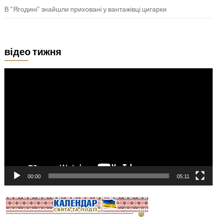
В “Ягодині” знайшли приховані у вантажівці цигарки
відео тижня
Відеопрогравач
00:00
05:11