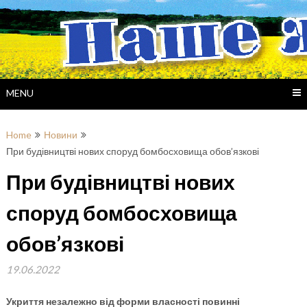
Skip
to
content
MENU
Home
Новини
При будівництві нових споруд бомбосховища обов’язкові
При будівництві нових
споруд бомбосховища
обов’язкові
19.06.2022
Укриття незалежно від форми власності повинні