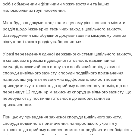
осіб з обмеженими фізичними можливостями та інших
маломобільних груп населення.
Містобудівна документація на місцевому рівні повинна містити
розділ щодо інженерно-технічних заходів цивільного захисту.
Затвердження містобудівної документації на місцевому рівні за
відсутності такого розділу забороняється.
У разі переведення єдиної державної системи цивільного захисту,
її складових в режим підвищеної готовності, надзвичайної
ситуації, надзвичайного стану та в особливий період захисні
споруди цивільного захисту, споруди подвійного призначення,
найпростіші укриття незалежно від форми власності повинні
приводитись у готовність до прийому населення у термін, що не
перевищує 12 годин, крім захисних споруд цивільного захисту, що
перебувають у постійній готовності до використання за
призначенням.
При цьому приведення захисної споруди цивільного захисту,
споруди подвійного призначення, найпростішого укриття у
готовність до прийому населення може передбачати необхідність