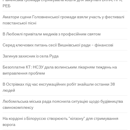
РЕБ
Аматори сцени Головненської громади взяли участь у фестивалі
повстанської пісні
В Любомлі привітали медиків з професійним святом
Серед ключових питань сесії Вишнівської ради – фінансові
Загинув захисник із села Руда
Безоплатне КТ: НСЗУ дала волинським лікарням тиждень на
виправлення проблем
В Острівках під час ексгумаційних робіт знайшли останки 38
людей
Любомльська міська рада пояснила ситуацію щодо будівництва
свинокомплексу
На кордоні з Білоруссю створюють “кілзону” для стримування
ворога