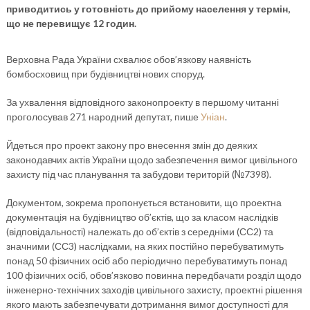
приводитись у готовність до прийому населення у термін,
що не перевищує 12 годин.
Верховна Рада України схвалює обов’язкову наявність
бомбосховищ при будівництві нових споруд.
За ухвалення відповідного законопроекту в першому читанні
проголосував 271 народний депутат, пише
Уніан
.
Йдеться про проект закону про внесення змін до деяких
законодавчих актів України щодо забезпечення вимог цивільного
захисту під час планування та забудови територій (№7398).
Документом, зокрема пропонується встановити, що проектна
документація на будівництво об’єктів, що за класом наслідків
(відповідальності) належать до об’єктів з середніми (СС2) та
значними (СС3) наслідками, на яких постійно перебуватимуть
понад 50 фізичних осіб або періодично перебуватимуть понад
100 фізичних осіб, обов’язково повинна передбачати розділ щодо
інженерно-технічних заходів цивільного захисту, проектні рішення
якого мають забезпечувати дотримання вимог доступності для