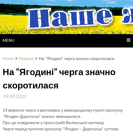
Skip
to
content
MENU
Home
Новини
На “Ягодині” черга значно скоротилася
На “Ягодині” черга значно
скоротилася
19.09.2022
19 вересня черга з вантажівок у міжнародному пункті пропуску
“Ягодин-Дорогуськ” значно зменшилася.
Про це повідомили у пресслужбі Волинської митниці.
Черги перед пунктом пропуску “Ягодин – Дорогуськ” суттєво