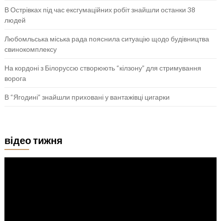
В Острівках під час ексгумаційних робіт знайшли останки 38
людей
Любомльська міська рада пояснила ситуацію щодо будівництва
свинокомплексу
На кордоні з Білоруссю створюють “кілзону” для стримування
ворога
В “Ягодині” знайшли приховані у вантажівці цигарки
відео тижня
Відеопрогравач