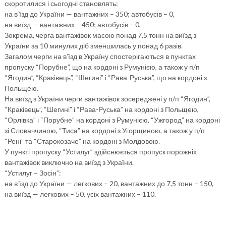
скоротилися і сьогодні становлять:
на в‘їзд до України — вантажних – 350; автобусів – 0,
на виїзд — вантажних – 450; автобусів – 0,
Зокрема, черга вантажівок масою понад 7,5 тонн на виїзд з
України за 10 минулих діб зменшилась у понад 6 разів.
Загалом черги на в’їзд в Україну спостерігаються в пунктах
пропуску “Порубне”, що на кордоні з Румунією, а також у п/п
“Ягодин”, “Краківець”, “Шегині” і “Рава-Руська”, що на кордоні з
Польщею.
На виїзд з України черги вантажівок зосереджені у п/п “Ягодин”,
“Краківець”, “Шегині” і “Рава-Руська” на кордоні з Польщею,
“Орлівка” і “Порубне” на кордоні з Румунією, “Ужгород” на кордоні
зі Словаччиною, “Тиса” на кордоні з Угорщиною, а також у п/п
“Рені” та “Старокозаче” на кордоні з Молдовою.
У пункті пропуску “Устилуг” здійснюється пропуск порожніх
вантажівок виключно на виїзд з України.
“Устилуг – Зосін”:
на в‘їзд до України — легкових – 20, вантажних до 7,5 тонн – 150,
на виїзд — легкових – 50, усіх вантажних – 110.