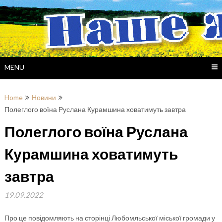
Skip
to
content
MENU
Home
Новини
Полеглого воїна Руслана Курамшина ховатимуть завтра
Полеглого воїна Руслана
Курамшина ховатимуть
завтра
19.09.2022
Про це повідомляють на сторінці Любомльської міської громади у