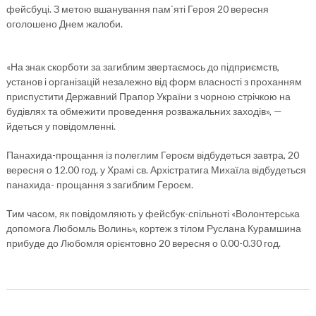
фейсбуці. З метою вшанування пам`яті Героя 20 вересня
оголошено Днем жалоби.
«На знак скорботи за загиблим звертаємось до підприємств,
установ і організацій незалежно від форм власності з проханням
приспустити Державний Прапор України з чорною стрічкою на
будівлях та обмежити проведення розважальних заходів», —
йдеться у повідомленні.
Панахида-прощання із полеглим Героєм відбудеться завтра, 20
вересня о 12.00 год. у Храмі св. Архістратига Михаїла відбудеться
панахида- прощання з загиблим Героєм.
Тим часом, як повідомляють у фейсбук-спільноті «Волонтерська
допомога Любомль Волинь», кортеж з тілом Руслана Курамшина
прибуде до Любомля орієнтовно 20 вересня о 0.00-0.30 год.