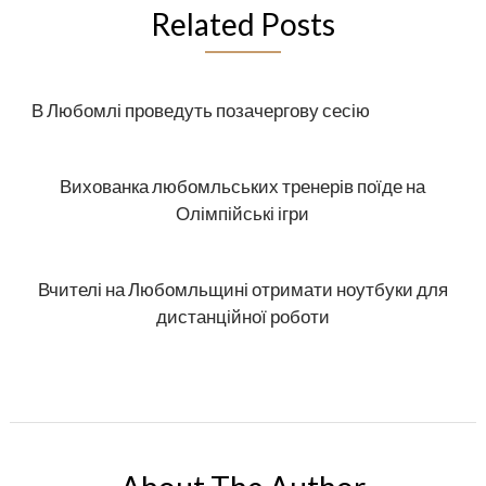
Related Posts
В Любомлі проведуть позачергову сесію
Вихованка любомльських тренерів поїде на
Олімпійські ігри
Вчителі на Любомльщині отримати ноутбуки для
дистанційної роботи