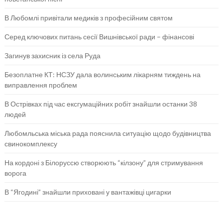
В Любомлі привітали медиків з професійним святом
Серед ключових питань сесії Вишнівської ради – фінансові
Загинув захисник із села Руда
Безоплатне КТ: НСЗУ дала волинським лікарням тиждень на
виправлення проблем
В Острівках під час ексгумаційних робіт знайшли останки 38
людей
Любомльська міська рада пояснила ситуацію щодо будівництва
свинокомплексу
На кордоні з Білоруссю створюють “кілзону” для стримування
ворога
В “Ягодині” знайшли приховані у вантажівці цигарки