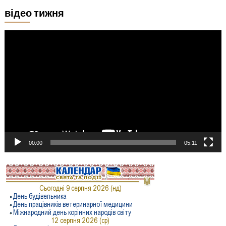
відео тижня
Відеопрогравач
00:00
05:11