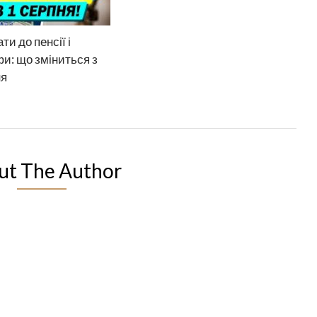
ти до пенсії і
и: що зміниться з
ня
ut The Author