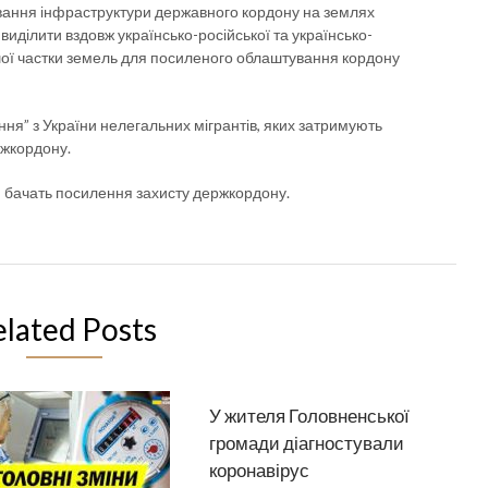
вання інфраструктури державного кордону на землях
виділити вздовж українсько-російської та українсько-
шої частки земель для посиленого облаштування кордону
ня” з України нелегальних мігрантів, яких затримують
ржкордону.
и бачать посилення захисту держкордону.
elated Posts
У жителя Головненської
громади діагностували
коронавірус