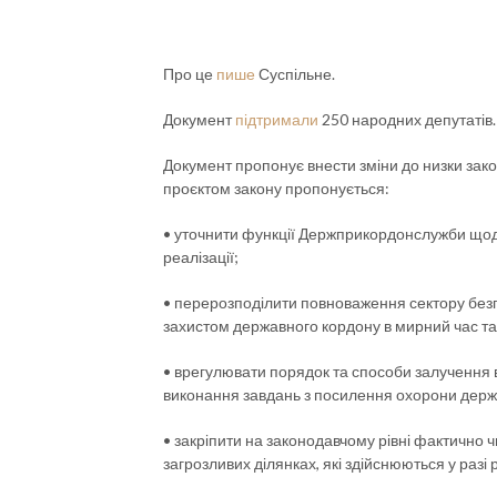
Про це
пише
Суспільне.
Документ
підтримали
250 народних депутатів.
Документ пропонує внести зміни до низки зако
проєктом закону пропонується:
• уточнити функції Держприкордонслужби щодо
реалізації;
• перерозподілити повноваження сектору безпек
захистом державного кордону в мирний час та п
• врегулювати порядок та способи залучення в
виконання завдань з посилення охорони держа
• закріпити на законодавчому рівні фактично 
загрозливих ділянках, які здійснюються у разі