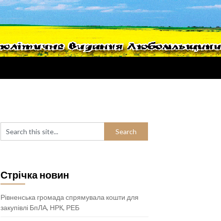
Стрічка новин
Рівненська громада спрямувала кошти для
закупівлі БпЛА, НРК, РЕБ