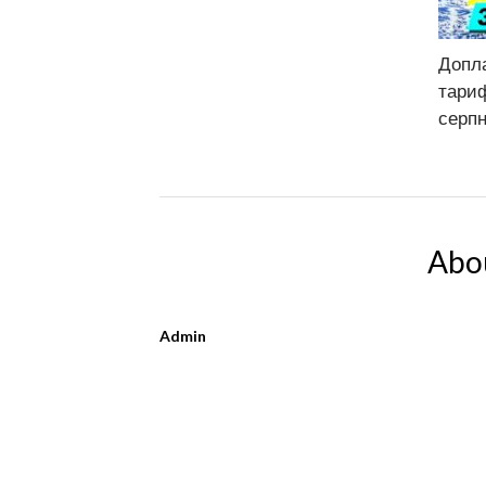
Допла
тариф
серп
Abo
Admin