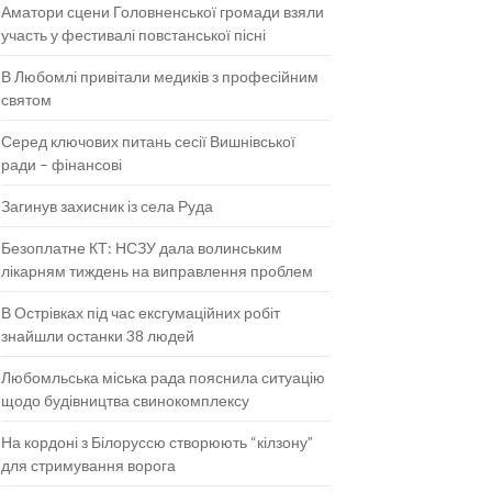
Аматори сцени Головненської громади взяли
участь у фестивалі повстанської пісні
В Любомлі привітали медиків з професійним
святом
Серед ключових питань сесії Вишнівської
ради – фінансові
Загинув захисник із села Руда
Безоплатне КТ: НСЗУ дала волинським
лікарням тиждень на виправлення проблем
В Острівках під час ексгумаційних робіт
знайшли останки 38 людей
Любомльська міська рада пояснила ситуацію
щодо будівництва свинокомплексу
На кордоні з Білоруссю створюють “кілзону”
для стримування ворога