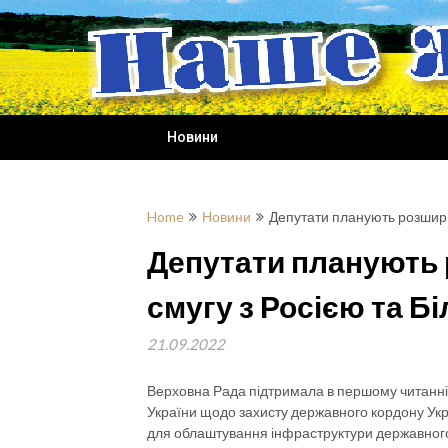
Skip
to
content
Новини
Home
Новини
Депутати планують розшири
Депутати планують
смугу з Росією та Б
21.09.2022
Верховна Рада підтримала в першому читанн
України щодо захисту державного кордону Укр
для облаштування інфраструктури державного