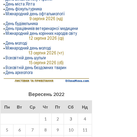
Вересень 2022
Пн
Вт
Ср
Чт
Пт
Сб
Нд
1
2
3
4
5
6
7
8
9
10
11