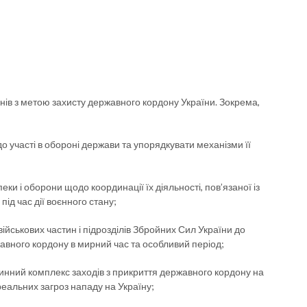
нів з метою захисту державного кордону України. Зокрема,
 участі в обороні держави та упорядкувати механізми її
и і оборони щодо координації їх діяльності, пов’язаної із
ід час дії воєнного стану;
ійськових частин і підрозділів Збройних Сил України до
вного кордону в мирний час та особливий період;
чинний комплекс заходів з прикриття державного кордону на
 реальних загроз нападу на Україну;