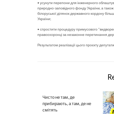
• усунути перепони для інженерного облашту
природно-заповідного фонду України, а також 
білоруської ділянок державного кордону біль
України;
• спростити процедуру примусового “видворен
правоохоронці за незаконне перетинання де
Результатом реалізації цього проєкту депутат
R
Чисто не там, де
прибирають, а там, де не
смітять