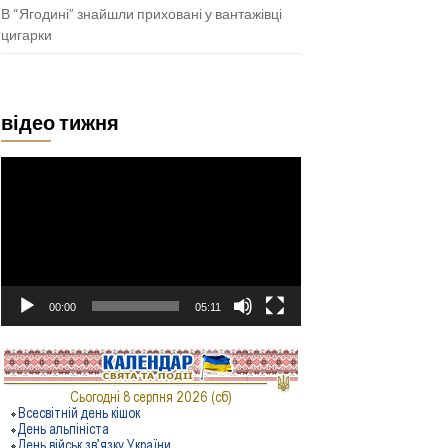
В “Ягодині” знайшли приховані у вантажівці
цигарки
відео тижня
Відеопрогравач
00:00
05:11