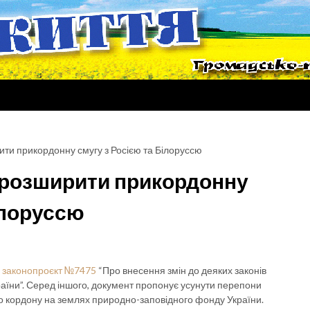
ти прикордонну смугу з Росією та Білоруссю
 розширити прикордонну
ілоруссю
і
законопроєкт №7475
“Про внесення змін до деяких законів
аїни”. Серед іншого, документ пропонує усунути перепони
 кордону на землях природно-заповідного фонду України.