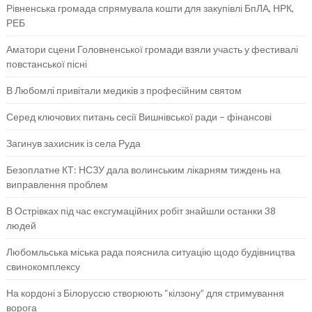
Рівненська громада спрямувала кошти для закупівлі БпЛА, НРК,
РЕБ
Аматори сцени Головненської громади взяли участь у фестивалі
повстанської пісні
В Любомлі привітали медиків з професійним святом
Серед ключових питань сесії Вишнівської ради – фінансові
Загинув захисник із села Руда
Безоплатне КТ: НСЗУ дала волинським лікарням тиждень на
виправлення проблем
В Острівках під час ексгумаційних робіт знайшли останки 38
людей
Любомльська міська рада пояснила ситуацію щодо будівництва
свинокомплексу
На кордоні з Білоруссю створюють “кілзону” для стримування
ворога