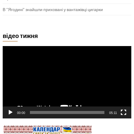
В “Ягодині” знайшли приховані у вантажівці цигарки
відео тижня
Відеопрогравач
00:00
05:11