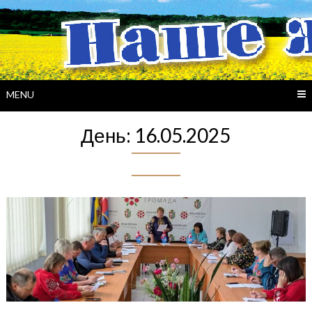
Skip
to
content
MENU
День:
16.05.2025