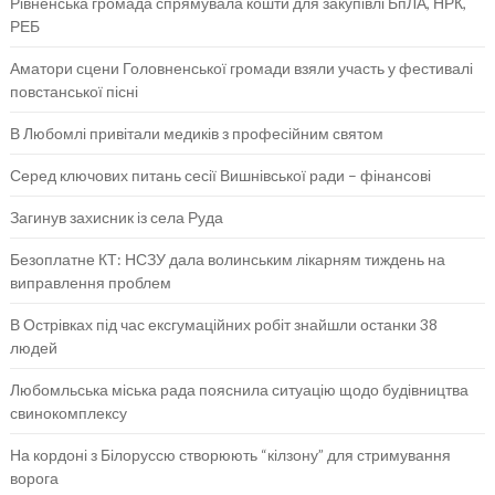
Рівненська громада спрямувала кошти для закупівлі БпЛА, НРК,
РЕБ
Аматори сцени Головненської громади взяли участь у фестивалі
повстанської пісні
В Любомлі привітали медиків з професійним святом
Серед ключових питань сесії Вишнівської ради – фінансові
Загинув захисник із села Руда
Безоплатне КТ: НСЗУ дала волинським лікарням тиждень на
виправлення проблем
В Острівках під час ексгумаційних робіт знайшли останки 38
людей
Любомльська міська рада пояснила ситуацію щодо будівництва
свинокомплексу
На кордоні з Білоруссю створюють “кілзону” для стримування
ворога