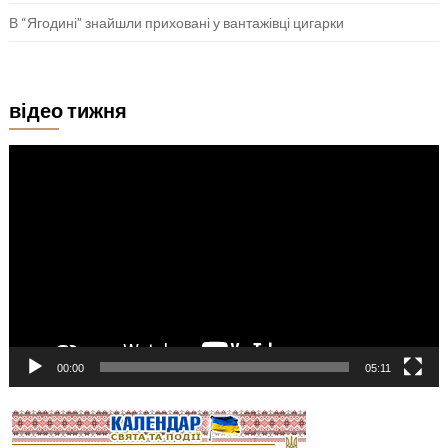
В “Ягодині” знайшли приховані у вантажівці цигарки
відео тижня
Відеопрогравач
00:00
05:11