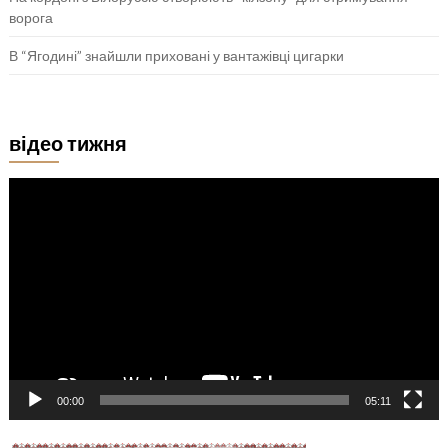
ворога
В “Ягодині” знайшли приховані у вантажівці цигарки
відео тижня
Відеопрогравач
00:00
05:11