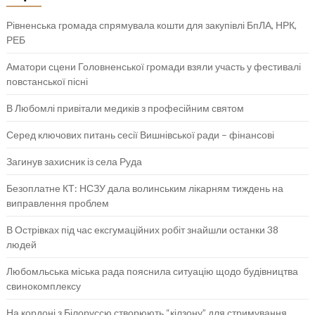
Рівненська громада спрямувала кошти для закупівлі БпЛА, НРК,
РЕБ
Аматори сцени Головненської громади взяли участь у фестивалі
повстанської пісні
В Любомлі привітали медиків з професійним святом
Серед ключових питань сесії Вишнівської ради – фінансові
Загинув захисник із села Руда
Безоплатне КТ: НСЗУ дала волинським лікарням тиждень на
виправлення проблем
В Острівках під час ексгумаційних робіт знайшли останки 38
людей
Любомльська міська рада пояснила ситуацію щодо будівництва
свинокомплексу
На кордоні з Білоруссю створюють “кілзону” для стримування