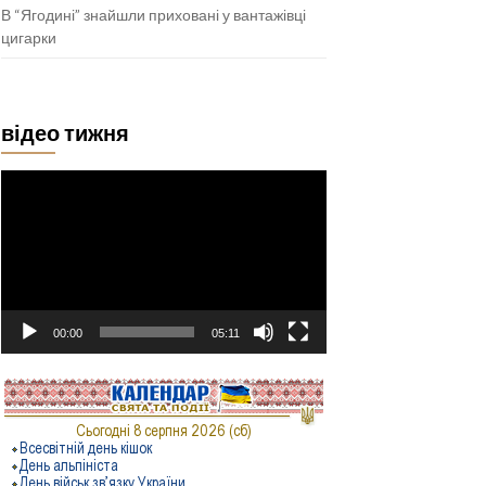
В “Ягодині” знайшли приховані у вантажівці
цигарки
відео тижня
Відеопрогравач
00:00
05:11