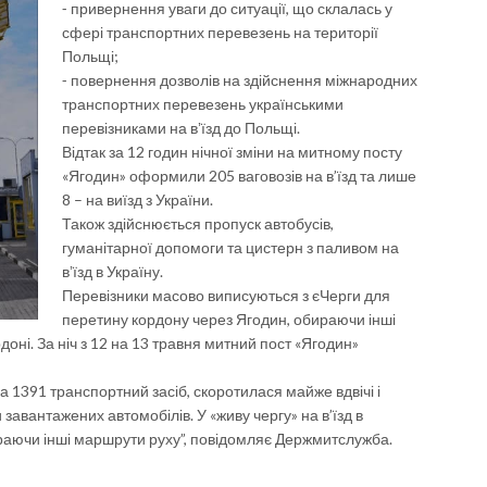
⁃ привернення уваги до ситуації, що склалась у
сфері транспортних перевезень на території
Польщі;
⁃ повернення дозволів на здійснення міжнародних
транспортних перевезень українськими
перевізниками на вʼїзд до Польщі.
Відтак за 12 годин нічної зміни на митному посту
«Ягодин» оформили 205 ваговозів на в’їзд та лише
8 – на виїзд з України.
Також здійснюється пропуск автобусів,
гуманітарної допомоги та цистерн з паливом на
вʼїзд в Україну.
Перевізники масово виписуються з єЧерги для
перетину кордону через Ягодин, обираючи інші
оні. За ніч з 12 на 13 травня митний пост «Ягодин»
а 1391 транспортний засіб, скоротилася майже вдвічі і
завантажених автомобілів. У «живу чергу» на в’їзд в
ираючи інші маршрути руху”, повідомляє Держмитслужба.