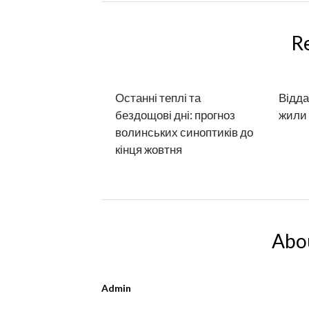
R
Останні теплі та
Відда
бездощові дні: прогноз
жили
волинських синоптиків до
кінця жовтня
Abo
Admin