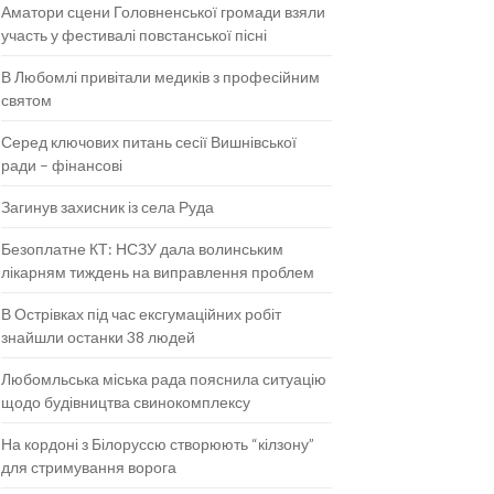
Аматори сцени Головненської громади взяли
участь у фестивалі повстанської пісні
В Любомлі привітали медиків з професійним
святом
Серед ключових питань сесії Вишнівської
ради – фінансові
Загинув захисник із села Руда
Безоплатне КТ: НСЗУ дала волинським
лікарням тиждень на виправлення проблем
В Острівках під час ексгумаційних робіт
знайшли останки 38 людей
Любомльська міська рада пояснила ситуацію
щодо будівництва свинокомплексу
На кордоні з Білоруссю створюють “кілзону”
для стримування ворога