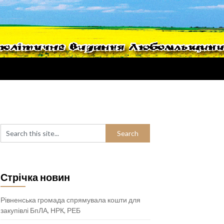
Стрічка новин
Рівненська громада спрямувала кошти для
закупівлі БпЛА, НРК, РЕБ