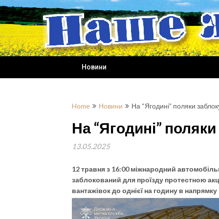
Skip
to
content
Новини
Home
Новини
На “Ягодині” поляки заблок
На “Ягодині” поляки
13.05.2025
12 травня з 16:00 міжнародний автомобіл
заблокований для проїзду протестною акц
вантажівок до однієї на годину в напрямку в