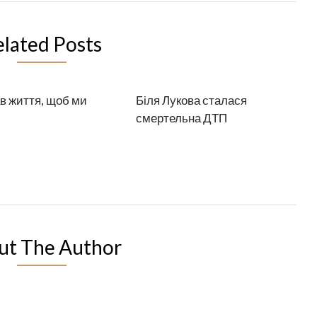
elated Posts
в життя, щоб ми
Біля Лукова сталася
смертельна ДТП
ut The Author