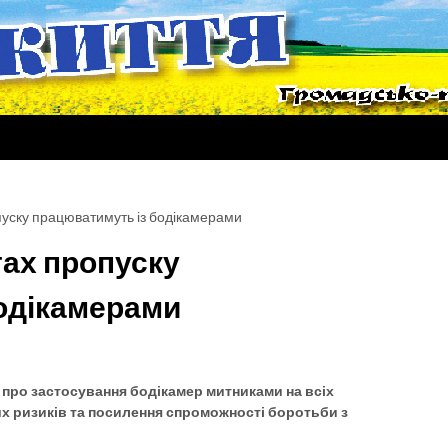
опуску працюватимуть із бодікамерами
тах пропуску
одікамерами
я про застосування бодікамер митниками на всіх
их ризиків та посилення спроможності боротьби з