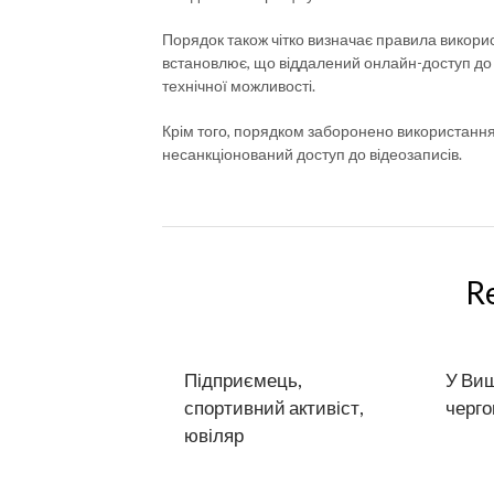
Порядок також чітко визначає правила використ
встановлює, що віддалений онлайн-доступ до 
технічної можливості.
Крім того, порядком заборонено використання 
несанкціонований доступ до відеозаписів.
R
Підприємець,
У Виш
спортивний активіст,
черго
ювіляр