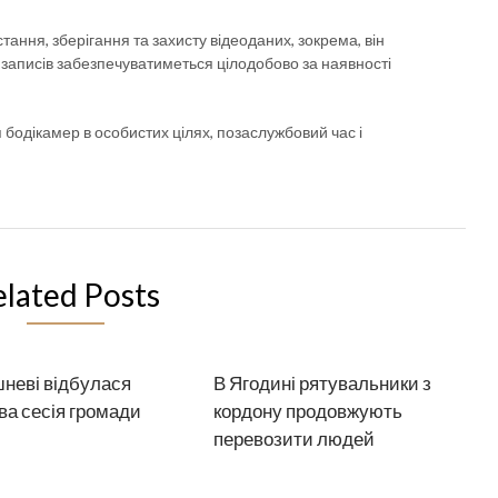
ання, зберігання та захисту відеоданих, зокрема, він
записів забезпечуватиметься цілодобово за наявності
бодікамер в особистих цілях, позаслужбовий час і
elated Posts
неві відбулася
В Ягодині рятувальники з
ва сесія громади
кордону продовжують
перевозити людей