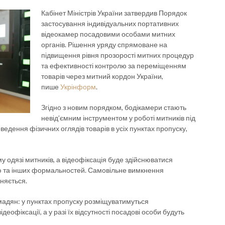
Кабінет Міністрів України затвердив Порядок
застосування індивідуальних портативних
відеокамер посадовими особами митних
органів. Рішення уряду спрямоване на
підвищення рівня прозорості митних процедур
та ефективності контролю за переміщенням
товарів через митний кордон України,
пише
Укрінформ
.
Згідно з новим порядком, бодікамери стають
невід’ємним інструментом у роботі митників під
едення фізичних оглядів товарів в усіх пунктах пропуску,
одязі митників, а відеофіксація буде здійснюватися
лю та інших формальностей. Самовільне вимкнення
няється.
адян: у пунктах пропуску розміщуватимуться
офіксації, а у разі їх відсутності посадові особи будуть