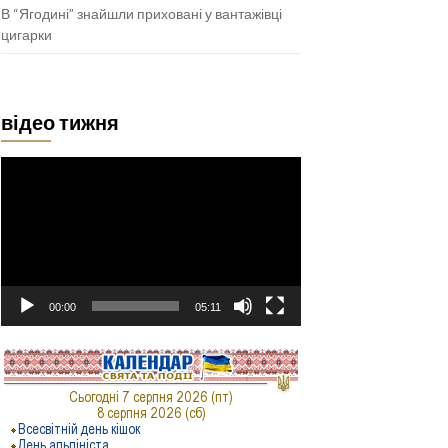
В “Ягодині” знайшли приховані у вантажівці
цигарки
відео тижня
Відеопрогравач
00:00
05:11