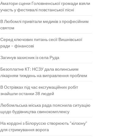
Аматори сцени Головненської громади взяли
участь у фестивалі повстанської пісні
В Любомлі привітали медиків з професійним
святом
Серед ключових питань сесії Вишнівської
ради – фінансові
Загинув захисник із села Руда
Безоплатне КТ: НСЗУ дала волинським
лікарням тиждень на виправлення проблем
В Острівках під час ексгумаційних робіт
знайшли останки 38 людей
Любомльська міська рада пояснила ситуацію
щодо будівництва свинокомплексу
На кордоні з Білоруссю створюють “кілзону”
для стримування ворога