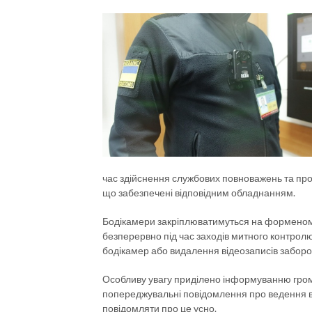
час здійснення службових повноважень та пров
що забезпечені відповідним обладнанням.
Бодікамери закріплюватимуться на форменому 
безперервно під час заходів митного контро
бодікамер або видалення відеозаписів заборо
Особливу увагу приділено інформуванню гром
попереджувальні повідомлення про ведення віде
повідомляти про це усно.