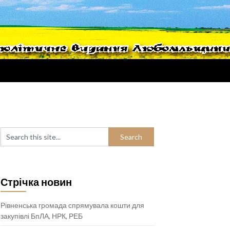
Стрічка новин
Рівненська громада спрямувала кошти для
закупівлі БпЛА, НРК, РЕБ