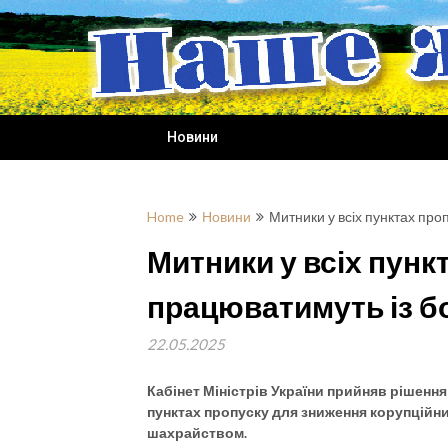
Skip
to
content
Новини
Home
Новини
Митники у всіх пунктах пр
Митники у всіх пунк
працюватимуть із б
22.05.2025
Кабінет Міністрів України прийняв рішенн
пунктах пропуску для зниження корупційн
шахрайством.