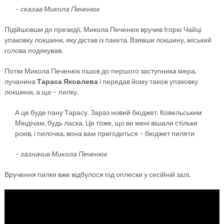
– сказав Микола Печенюк
Підійшовши до президії, Микола Печенюк вручив Ігорю Чайці
упаковку локшини, яку дістав із пакета. Взявши локшину, міський
голова подякував.
Потім Микола Печенюк пішов до першого заступника мера,
лучанина
Тараса Яковлева
і передав йому також упаковку
локшини, а ще – пилку.
А це буде пану Тарасу. Зараз новий бюджет. Ковельським
Міндічам, будь ласка. Це тоже, що ви мені вішали стільки
років, і пилочка, вона вам пригодиться – бюджет пиляти
– зазначив Микола Печенюк
Вручення пилки вже відбулося під оплески у сесійній залі.