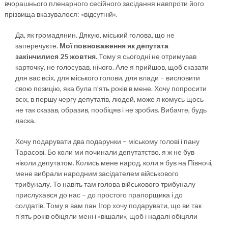
вчорашнього пленарного сесійного засідання навпроти його
прізвища вказувалося: «відсутній».
Да, як громадянин. Дякую, міський голова, що не
заперечуєте.
Мої повноваження як депутата
закінчилися 25 жовтня
. Тому я сьогодні не отримував
карточку, не голосував, нічого. Але я прийшов, щоб сказати
для вас всіх, для міського голови, для влади – висловити
свою позицію, яка була п’ять років в мене. Хочу попросити
всіх, в першу чергу депутатів, людей, може я комусь щось
не так сказав, образив, пообіцяв і не зробив. Вибачте, будь
ласка.
Хочу подарувати два подарунки – міському голові і пану
Тарасові. Бо коли ми починали депутатство, я ж не був
ніколи депутатом. Колись мене народ, коли я був на Півночі,
мене вибрали народним засідателем військового
трибуналу. То навіть там голова військового трибуналу
прислухався до нас – до простого прапорщика і до
солдатів. Тому я вам пан Ігор хочу подарувати, що ви так
п’ять років обіцяли мені і «вішали», щоб і надалі обіцяли