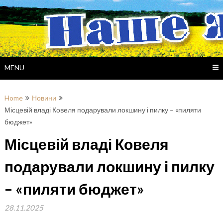
Skip
to
content
MENU
Home
Новини
Місцевій владі Ковеля подарували локшину і пилку – «пиляти
бюджет»
Місцевій владі Ковеля
подарували локшину і пилку
– «пиляти бюджет»
28.11.2025