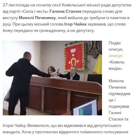
27 листопада на початку сесії Ковельської міської ради депутатка
від партії «Сила і честь»
Галина Стасюк
передала слово для
виступу
Миколі Печенюку
, який вийшов до трибуни із пакетом в
руці. При цьому міський голова
Ігор Чайка
зауважив, що слово
йому передано як громадянину, а не депутату.
Подію
описує,
описує
«Ковель
медіа».
Микола
Печенюк
підтвердив
це і
подякував
Галині
Стасюк та
Ігорю Чайці. Виявилося, що він відмовився від депутатського
мандата. Хоча у протоколах відкритого поіменного голосування