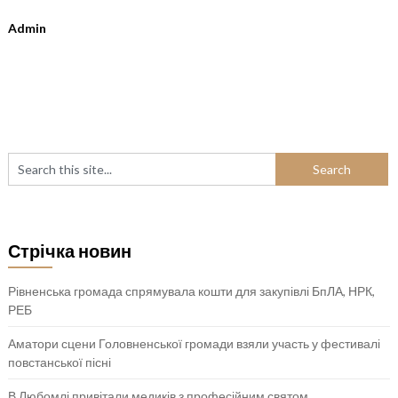
Admin
Стрічка новин
Рівненська громада спрямувала кошти для закупівлі БпЛА, НРК,
РЕБ
Аматори сцени Головненської громади взяли участь у фестивалі
повстанської пісні
В Любомлі привітали медиків з професійним святом