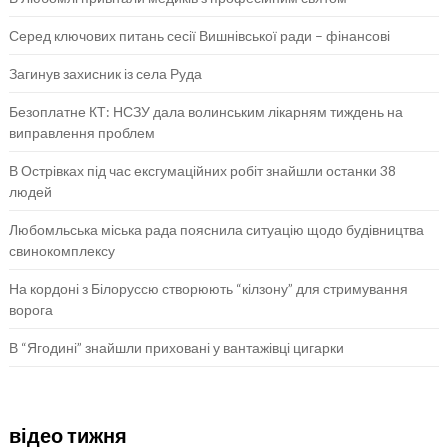
Серед ключових питань сесії Вишнівської ради – фінансові
Загинув захисник із села Руда
Безоплатне КТ: НСЗУ дала волинським лікарням тиждень на
виправлення проблем
В Острівках під час ексгумаційних робіт знайшли останки 38
людей
Любомльська міська рада пояснила ситуацію щодо будівництва
свинокомплексу
На кордоні з Білоруссю створюють “кілзону” для стримування
ворога
В “Ягодині” знайшли приховані у вантажівці цигарки
відео тижня