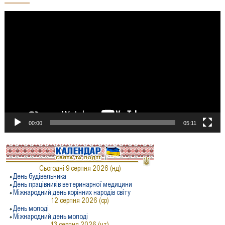
Відеопрогравач
00:00
05:11