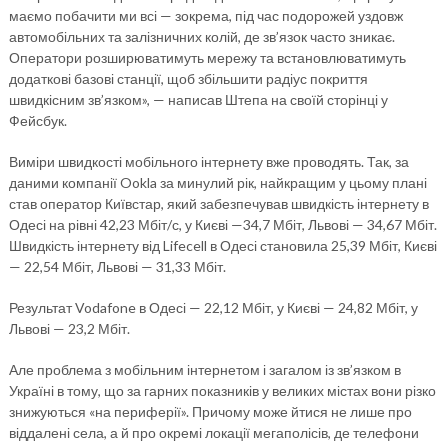
маємо побачити ми всі — зокрема, під час подорожей уздовж
автомобільних та залізничних колій, де зв’язок часто зникає.
Оператори розширюватимуть мережу та встановлюватимуть
додаткові базові станції, щоб збільшити радіус покриття
швидкісним зв’язком», — написав Штепа на своїй сторінці у
Фейсбук.
Виміри швидкості мобільного інтернету вже проводять. Так, за
даними компанії Ookla за минулий рік, найкращим у цьому плані
став оператор Київстар, який забезпечував швидкість інтернету в
Одесі на рівні 42,23 Мбіт/с, у Києві —34,7 Мбіт, Львові — 34,67 Мбіт.
Швидкість інтернету від Lifecell в Одесі становила 25,39 Мбіт, Києві
— 22,54 Мбіт, Львові — 31,33 Мбіт.
Результат Vodafone в Одесі — 22,12 Мбіт, у Києві — 24,82 Мбіт, у
Львові — 23,2 Мбіт.
Але проблема з мобільним інтернетом і загалом із зв’язком в
Україні в тому, що за гарних показників у великих містах вони різко
знижуються «на периферії». Причому може йтися не лише про
віддалені села, а й про окремі локації мегаполісів, де телефони