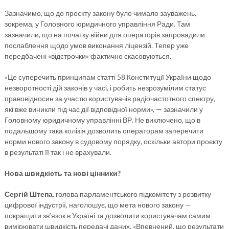
Зазначимо, що до проєкту закону було чимало зауважень,
зокрема, у Головного юридичного управління Ради. Там
зазначили, що на початку війни для операторів запровадили
послаблення щодо умов виконання ліцензій. Тепер уже
передбачені «відстрочки» фактично скасовуються.
«Це суперечить принципам статті 58 Конституції України щодо
незворотності дій законів у часі, і робить незрозумілим статус
правовідносин за участю користувачів радіочастотного спектру,
які вже виникли під час дії відповідної норми», — зазначили у
Головному юридичному управлінні ВР. Не виключено, що в
подальшому така колізія дозволить операторам заперечити
норми нового закону в судовому порядку, оскільки автори проєкту
в результаті її так і не врахували.
Нова швидкість та нові цінники?
Сергій Штепа
, голова парламентського підкомітету з розвитку
цифрової індустрії, наголошує, що мета нового закону —
покращити зв’язок в Україні та дозволити користувачам самим
вимірювати швидкість передачі даних. «Впевнений, що результати