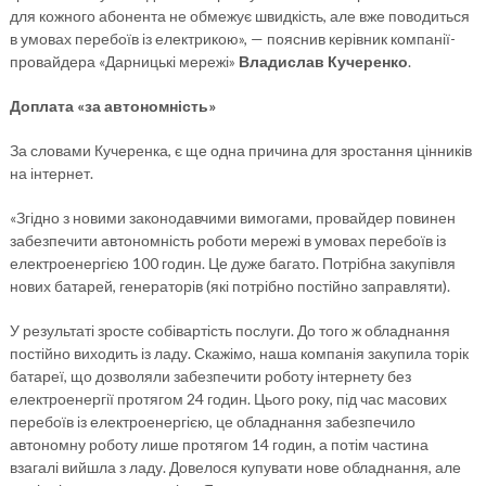
для кожного абонента не обмежує швидкість, але вже поводиться
в умовах перебоїв із електрикою», — пояснив керівник компанії-
провайдера «Дарницькі мережі»
Владислав Кучеренко
.
Доплата «за автономність»
За словами Кучеренка, є ще одна причина для зростання цінників
на інтернет.
«Згідно з новими законодавчими вимогами, провайдер повинен
забезпечити автономність роботи мережі в умовах перебоїв із
електроенергією 100 годин. Це дуже багато. Потрібна закупівля
нових батарей, генераторів (які потрібно постійно заправляти).
У результаті зросте собівартість послуги. До того ж обладнання
постійно виходить із ладу. Скажімо, наша компанія закупила торік
батареї, що дозволяли забезпечити роботу інтернету без
електроенергії протягом 24 годин. Цього року, під час масових
перебоїв із електроенергією, це обладнання забезпечило
автономну роботу лише протягом 14 годин, а потім частина
взагалі вийшла з ладу. Довелося купувати нове обладнання, але