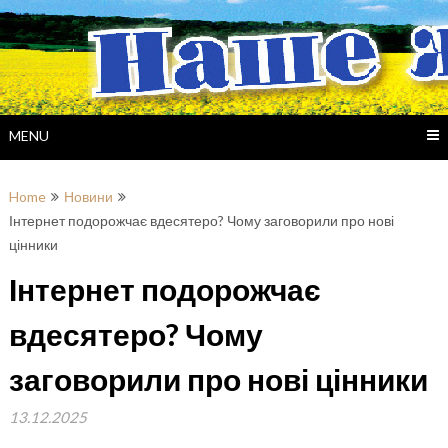
Skip
to
content
MENU
Home
Новини
Інтернет подорожчає вдесятеро? Чому заговорили про нові
цінники
Інтернет подорожчає
вдесятеро? Чому
заговорили про нові цінники
13.12.2025