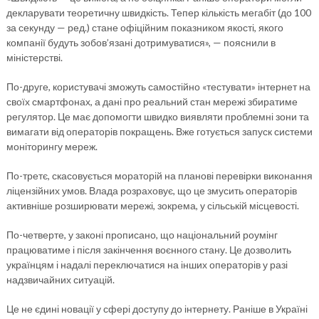
декларувати теоретичну швидкість. Тепер кількість мегабіт (до 100
за секунду — ред.) стане офіційним показником якості, якого
компанії будуть зобов’язані дотримуватися», — пояснили в
міністерстві.
По-друге, користувачі зможуть самостійно «тестувати» інтернет на
своїх смартфонах, а дані про реальний стан мережі збиратиме
регулятор. Це має допомогти швидко виявляти проблемні зони та
вимагати від операторів покращень. Вже готується запуск системи
моніторингу мереж.
По-третє, скасовується мораторій на планові перевірки виконання
ліцензійних умов. Влада розраховує, що це змусить операторів
активніше розширювати мережі, зокрема, у сільській місцевості.
По-четверте, у законі прописано, що національний роумінг
працюватиме і після закінчення воєнного стану. Це дозволить
українцям і надалі переключатися на інших операторів у разі
надзвичайних ситуацій.
Це не єдині новації у сфері доступу до інтернету. Раніше в Україні