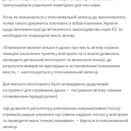
пригальмувати ухвалення невигідних для них норм.
Хоча, як зазначається у пояснювальній записці до законопроєкту,
поява такого документа пов’язана із зобов’язаннями України
щодо імплементації до вітчизняного законодавства норм ЄС та
необхідністю покращити якість зв’язку.
«Отримання великої кількості даних про якість зв’язку в різних
локаціях населених пунктів у всій країні та їх аналіз дозволить
проводити детальний моніторинг та визначати локації, де
результати вимірів не відповідають встановленим показникам
якості», — наголошується у пояснювальній записці.
Для якісного моніторингу було затверджено додатковий
інструмент для отримання даних — тестування зв’язку самими
споживачами (краудсорсинг).
«Це дозволить регулятору електронних комунікативних послуг
отримати ширше уявлення про рівень наданих послуг у всій країні
та проводити якісні точкові перевірки», — йдеться в пояснювальній
записці.