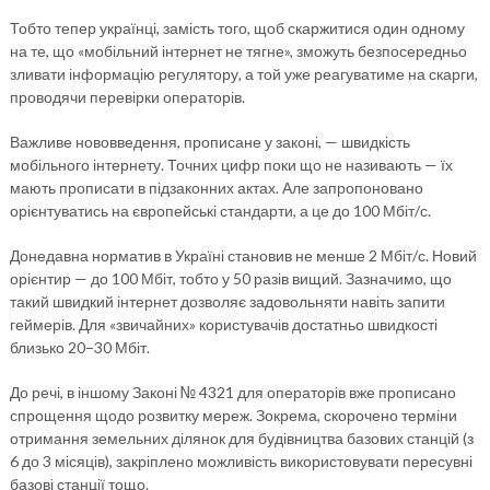
Тобто тепер українці, замість того, щоб скаржитися один одному
на те, що «мобільний інтернет не тягне», зможуть безпосередньо
зливати інформацію регулятору, а той уже реагуватиме на скарги,
проводячи перевірки операторів.
Важливе нововведення, прописане у законі, — швидкість
мобільного інтернету. Точних цифр поки що не називають — їх
мають прописати в підзаконних актах. Але запропоновано
орієнтуватись на європейські стандарти, а це до 100 Мбіт/с.
Донедавна норматив в Україні становив не менше 2 Мбіт/с. Новий
орієнтир — до 100 Мбіт, тобто у 50 разів вищий. Зазначимо, що
такий швидкий інтернет дозволяє задовольняти навіть запити
геймерів. Для «звичайних» користувачів достатньо швидкості
близько 20−30 Мбіт.
До речі, в іншому Законі № 4321 для операторів вже прописано
спрощення щодо розвитку мереж. Зокрема, скорочено терміни
отримання земельних ділянок для будівництва базових станцій (з
6 до 3 місяців), закріплено можливість використовувати пересувні
базові станції тощо.