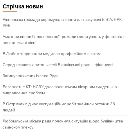
Стрічка новин
Рівненська громада спрямувала кошти для закупівлі БпЛА, НРК,
РЕБ
Аматори сцени Головненської громади взяли участь у фестивалі
повстанської пісні
В Любомлі привітали медиків з професійним святом
Серед ключових питань сесії Вишнівської ради – фінансові
Загинув захисник із села Руда
Безоплатне КТ: НСЗУ дала волинським лікарням тиждень на
виправлення проблем
В Острівках під час ексгумаційних робіт знайшли останки 38
людей
Любомльська міська рада пояснила ситуацію щодо будівництва
свинокомплексу