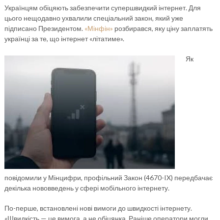
Українцям обіцяють забезпечити супершвидкий інтернет. Для
цього нещодавно ухвалили спеціальний закон, який уже
підписано Президентом.
«Мінфін»
розбирався, яку ціну заплатять
українці за те, що інтернет «літатиме».
Як
повідомили у Мінцифри, профільний Закон (4670-IX) передбачає
декілька нововведень у сфері мобільного інтернету.
По-перше, встановлені нові вимоги до швидкості інтернету.
«Швидкість — це вимога, а не обіцянка. Раніше оператори могли