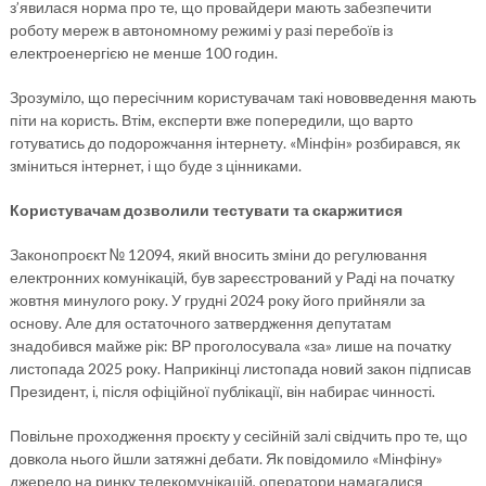
з’явилася норма про те, що провайдери мають забезпечити
роботу мереж в автономному режимі у разі перебоїв із
електроенергією не менше 100 годин.
Зрозуміло, що пересічним користувачам такі нововведення мають
піти на користь. Втім, експерти вже попередили, що варто
готуватись до подорожчання інтернету. «Мінфін» розбирався, як
зміниться інтернет, і що буде з цінниками.
Користувачам дозволили тестувати та скаржитися
Законопроєкт № 12094, який вносить зміни до регулювання
електронних комунікацій, був зареєстрований у Раді на початку
жовтня минулого року. У грудні 2024 року його прийняли за
основу. Але для остаточного затвердження депутатам
знадобився майже рік: ВР проголосувала «за» лише на початку
листопада 2025 року. Наприкінці листопада новий закон підписав
Президент, і, після офіційної публікації, він набирає чинності.
Повільне проходження проєкту у сесійній залі свідчить про те, що
довкола нього йшли затяжні дебати. Як повідомило «Мінфіну»
джерело на ринку телекомунікацій, оператори намагалися