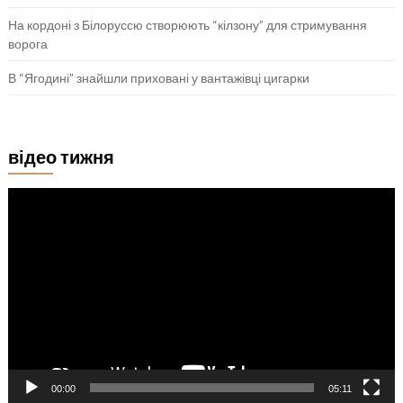
На кордоні з Білоруссю створюють “кілзону” для стримування
ворога
В “Ягодині” знайшли приховані у вантажівці цигарки
відео тижня
Відеопрогравач
00:00
05:11