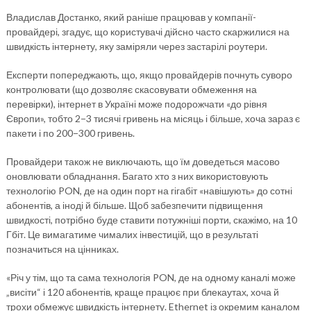
Владислав Достанко, який раніше працював у компанії-
провайдері, згадує, що користувачі дійсно часто скаржилися на
швидкість інтернету, яку заміряли через застарілі роутери.
Експерти попереджають, що, якщо провайдерів почнуть суворо
контролювати (що дозволяє скасовувати обмеження на
перевірки), інтернет в Україні може подорожчати «до рівня
Європи», тобто 2−3 тисячі гривень на місяць і більше, хоча зараз є
пакети і по 200−300 гривень.
Провайдери також не виключають, що їм доведеться масово
оновлювати обладнання. Багато хто з них використовують
технологію PON, де на один порт на гігабіт «навішують» до сотні
абонентів, а іноді й більше. Щоб забезпечити підвищення
швидкості, потрібно буде ставити потужніші порти, скажімо, на 10
Гбіт. Це вимагатиме чималих інвестицій, що в результаті
позначиться на цінниках.
«Річ у тім, що та сама технологія PON, де на одному каналі може
„висіти“ і 120 абонентів, краще працює при блекаутах, хоча й
трохи обмежує швидкість інтернету. Ethernet із окремим каналом