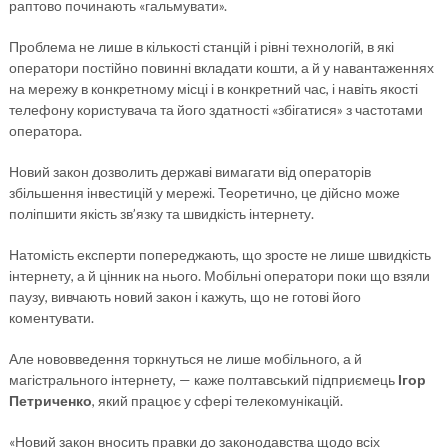
раптово починають «гальмувати».
Проблема не лише в кількості станцій і рівні технологій, в які
оператори постійно повинні вкладати кошти, а й у навантаженнях
на мережу в конкретному місці і в конкретний час, і навіть якості
телефону користувача та його здатності «збігатися» з частотами
оператора.
Новий закон дозволить державі вимагати від операторів
збільшення інвестицій у мережі. Теоретично, це дійсно може
поліпшити якість зв’язку та швидкість інтернету.
Натомість експерти попереджають, що зросте не лише швидкість
інтернету, а й цінник на нього. Мобільні оператори поки що взяли
паузу, вивчають новий закон і кажуть, що не готові його
коментувати.
Але нововведення торкнуться не лише мобільного, а й
магістрального інтернету, — каже полтавський підприємець
Ігор
Петриченко
, який працює у сфері телекомунікацій.
«Новий закон вносить правки до законодавства щодо всіх