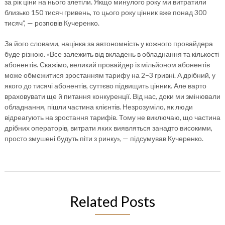
за рік ціни на нього злетіли. Якщо минулого року ми витратили
близько 150 тисяч гривень, то цього року цінник вже понад 300
тисяч”, — розповів Кучеренко.
За його словами, націнка за автономність у кожного провайдера
буде різною. «Все залежить від вкладень в обладнання та кількості
абонентів. Скажімо, великий провайдер із мільйоном абонентів
може обмежитися зростанням тарифу на 2−3 гривні. А дрібний, у
якого до тисячі абонентів, суттєво підвищить цінник. Але варто
враховувати ще й питання конкуренції. Від нас, доки ми змінювали
обладнання, пішли частина клієнтів. Незрозуміло, як люди
відреагують на зростання тарифів. Тому не виключаю, що частина
дрібних операторів, витрати яких виявляться занадто високими,
просто змушені будуть піти з ринку», — підсумував Кучеренко.
Related Posts