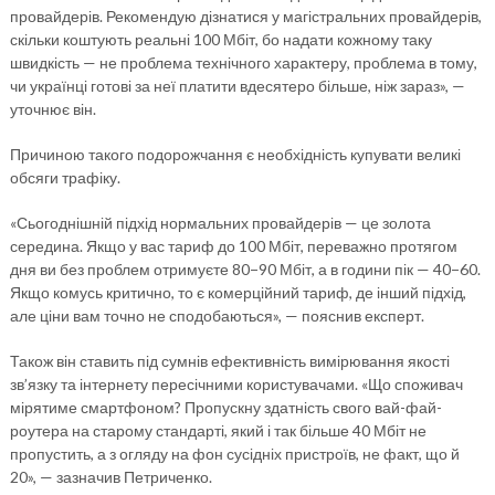
провайдерів. Рекомендую дізнатися у магістральних провайдерів,
скільки коштують реальні 100 Мбіт, бо надати кожному таку
швидкість — не проблема технічного характеру, проблема в тому,
чи українці готові за неї платити вдесятеро більше, ніж зараз», —
уточнює він.
Причиною такого подорожчання є необхідність купувати великі
обсяги трафіку.
«Сьогоднішній підхід нормальних провайдерів — це золота
середина. Якщо у вас тариф до 100 Мбіт, переважно протягом
дня ви без проблем отримуєте 80−90 Мбіт, а в години пік — 40−60.
Якщо комусь критично, то є комерційний тариф, де інший підхід,
але ціни вам точно не сподобаються», — пояснив експерт.
Також він ставить під сумнів ефективність вимірювання якості
зв’язку та інтернету пересічними користувачами. «Що споживач
мірятиме смартфоном? Пропускну здатність свого вай-фай-
роутера на старому стандарті, який і так більше 40 Мбіт не
пропустить, а з огляду на фон сусідніх пристроїв, не факт, що й
20», — зазначив Петриченко.