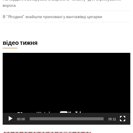
ворога
В “Ягодині” знайшли приховані у вантажівці цигарки
відео тижня
Відеопрогравач
00:00
05:11