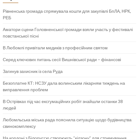
Рівненська громада спрямувала кошти для закупівлі БпЛА, НРК,
РЕБ
Аматори сцени Головненської громади взяли участь у фестивалі
повстанської пісні
В Любомлі привітали медиків з професійним святом
Серед ключових питань сесії Вишнівської ради – фінансові
Загинув захисник із села Руда
Безоплатне КТ: НСЗУ дала волинським лікарням тиждень на
виправлення проблем
В Острівках під час ексгумаційних робіт знайшли останки 38
людей
Любомльська міська рада пояснила ситуацію щодо будівництва
свинокомплексу
На кордоні з Білоруссю створюють “кілзону” для стримування