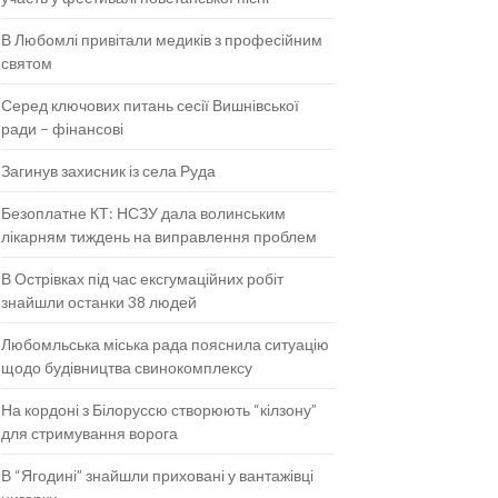
В Любомлі привітали медиків з професійним
святом
Серед ключових питань сесії Вишнівської
ради – фінансові
Загинув захисник із села Руда
Безоплатне КТ: НСЗУ дала волинським
лікарням тиждень на виправлення проблем
В Острівках під час ексгумаційних робіт
знайшли останки 38 людей
Любомльська міська рада пояснила ситуацію
щодо будівництва свинокомплексу
На кордоні з Білоруссю створюють “кілзону”
для стримування ворога
В “Ягодині” знайшли приховані у вантажівці