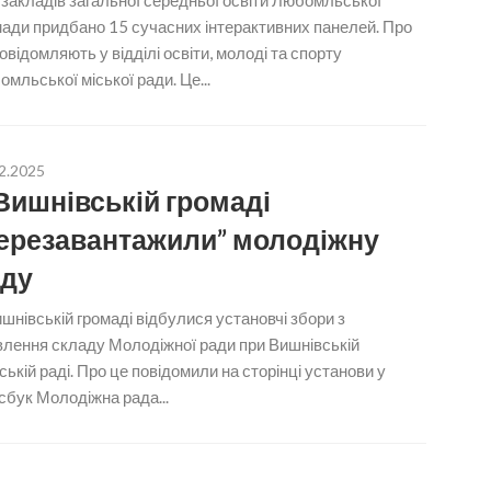
закладів загальної середньої освіти Любомльської
ади придбано 15 сучасних інтерактивних панелей. Про
овідомляють у відділі освіти, молоді та спорту
мльської міської ради. Це...
2.2025
Вишнівській громаді
ерезавантажили” молодіжну
ду
шнівській громаді відбулися установчі збори з
влення складу Молодіжної ради при Вишнівській
ській раді. Про це повідомили на сторінці установи у
бук Молодіжна рада...