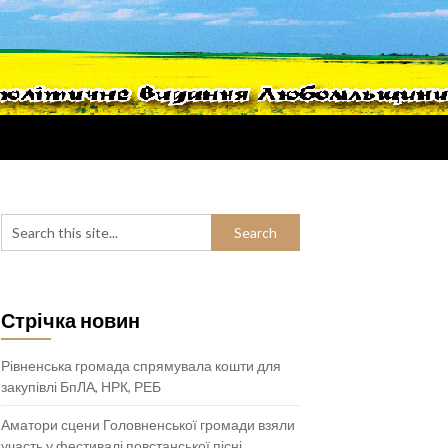
Стрічка новин
Рівненська громада спрямувала кошти для
закупівлі БпЛА, НРК, РЕБ
Аматори сцени Головненської громади взяли
участь у фестивалі повстанської пісні