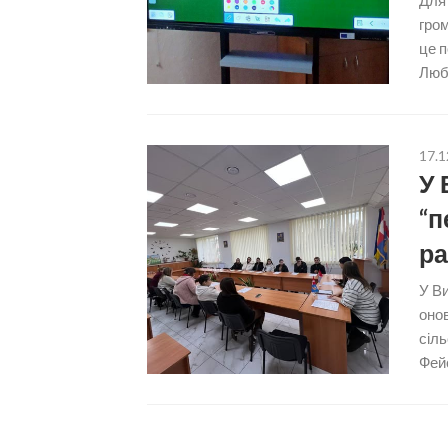
Для 
гром
це п
Любо
17.1
У 
“п
ра
У Ви
оно
сіль
Фейс