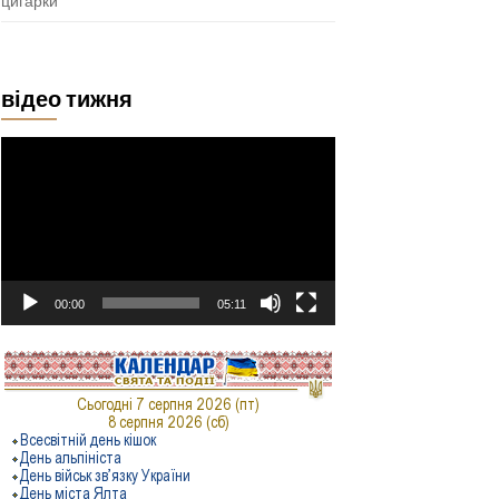
цигарки
відео тижня
Відеопрогравач
00:00
05:11