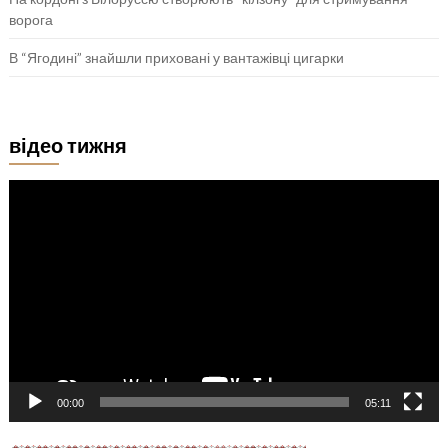
ворога
В “Ягодині” знайшли приховані у вантажівці цигарки
відео тижня
Відеопрогравач
00:00
05:11