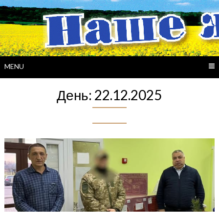
Skip
to
content
MENU
День:
22.12.2025