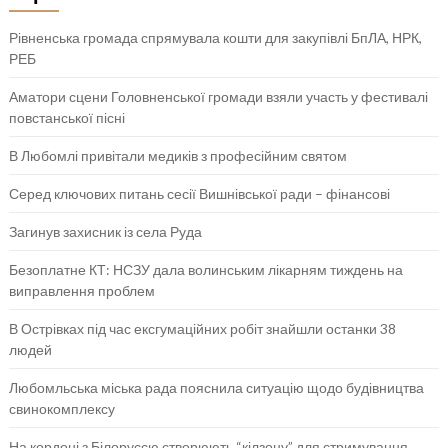
Рівненська громада спрямувала кошти для закупівлі БпЛА, НРК,
РЕБ
Аматори сцени Головненської громади взяли участь у фестивалі
повстанської пісні
В Любомлі привітали медиків з професійним святом
Серед ключових питань сесії Вишнівської ради – фінансові
Загинув захисник із села Руда
Безоплатне КТ: НСЗУ дала волинським лікарням тиждень на
виправлення проблем
В Острівках під час ексгумаційних робіт знайшли останки 38
людей
Любомльська міська рада пояснила ситуацію щодо будівництва
свинокомплексу
На кордоні з Білоруссю створюють “кілзону” для стримування