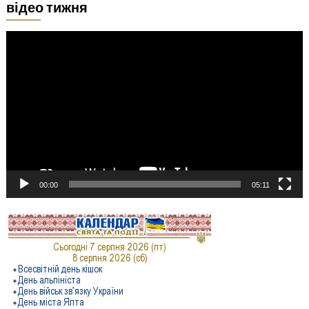
відео тижня
Відеопрогравач
00:00
05:11