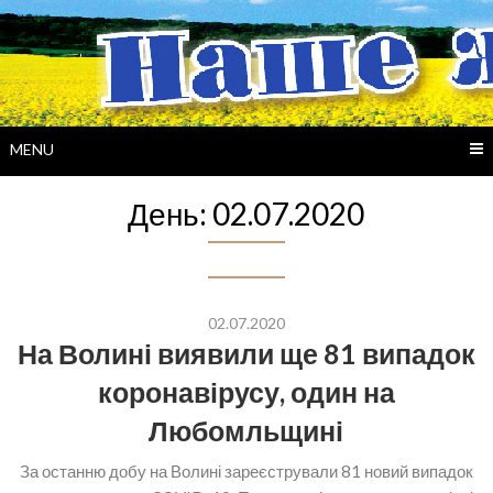
Skip
to
content
MENU
День:
02.07.2020
02.07.2020
На Волині виявили ще 81 випадок
коронавірусу, один на
Любомльщині
За останню добу на Волині зареєстрували 81 новий випадок