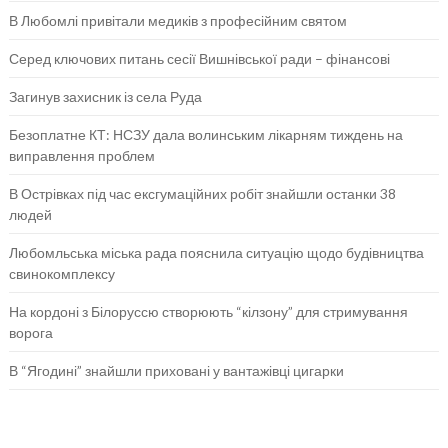
В Любомлі привітали медиків з професійним святом
Серед ключових питань сесії Вишнівської ради – фінансові
Загинув захисник із села Руда
Безоплатне КТ: НСЗУ дала волинським лікарням тиждень на
виправлення проблем
В Острівках під час ексгумаційних робіт знайшли останки 38
людей
Любомльська міська рада пояснила ситуацію щодо будівництва
свинокомплексу
На кордоні з Білоруссю створюють “кілзону” для стримування
ворога
В “Ягодині” знайшли приховані у вантажівці цигарки