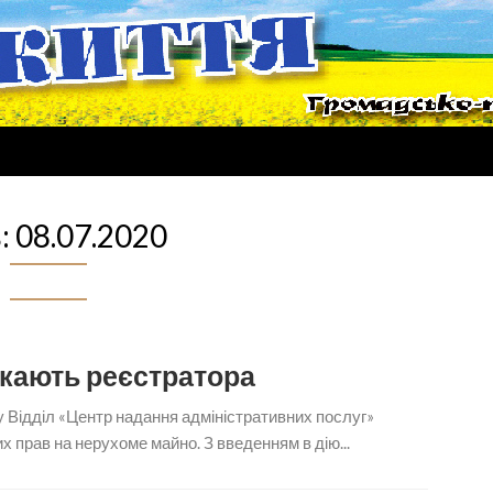
:
08.07.2020
кають реєстратора
у Відділ «Центр надання адміністративних послуг»
х прав на нерухоме майно. З введенням в дію...