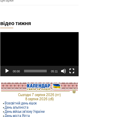
цигарки
відео тижня
Відеопрогравач
00:00
05:11