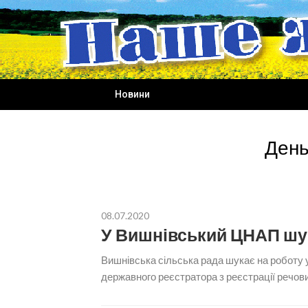
Skip
to
content
Новини
День
08.07.2020
У Вишнівський ЦНАП шу
Вишнівська сільська рада шукає на роботу 
державного реєстратора з реєстрації речови