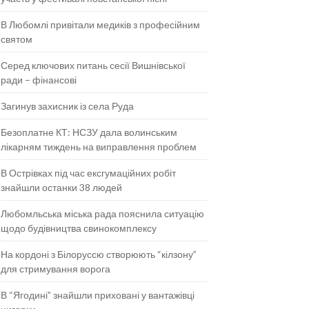
В Любомлі привітали медиків з професійним
святом
Серед ключових питань сесії Вишнівської
ради – фінансові
Загинув захисник із села Руда
Безоплатне КТ: НСЗУ дала волинським
лікарням тиждень на виправлення проблем
В Острівках під час ексгумаційних робіт
знайшли останки 38 людей
Любомльська міська рада пояснила ситуацію
щодо будівництва свинокомплексу
На кордоні з Білоруссю створюють “кілзону”
для стримування ворога
В “Ягодині” знайшли приховані у вантажівці