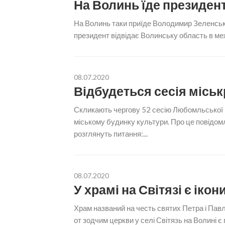
На Волинь їде президен
На Волинь таки приїде Володимир Зеленськи
президент відвідає Волинську область в меж
08.07.2020
Відбудеться сесія місь
Скликають чергову 52 сесію Любомльської м
міському будинку культури. Про це повідом
розглянуть питання:...
08.07.2020
У храмі на Світязі є ікон
Храм названий на честь святих Петра і Павл
от зодчим церкви у селі Світязь на Волині є