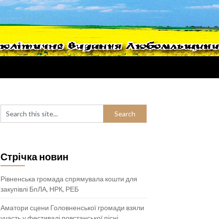
Стрічка новин
Рівненська громада спрямувала кошти для
закупівлі БпЛА, НРК, РЕБ
Аматори сцени Головненської громади взяли
участь у фестивалі повстанської пісні