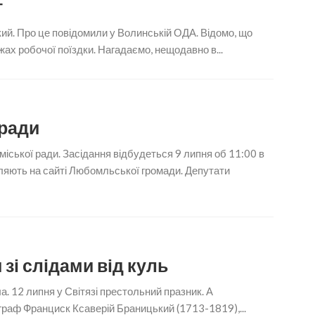
т
й. Про це повідомили у Волинській ОДА. Відомо, що
ах робочої поїздки. Нагадаємо, нещодавно в...
кради
іської ради. Засідання відбудеться 9 липня об 11:00 в
ляють на сайті Любомльської громади. Депутати
и зі слідами від куль
а. 12 липня у Світязі престольний празник. А
 граф Франциск Ксаверій Браницький (1713-1819),...