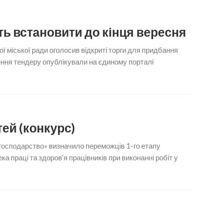
ть встановити до кінця вересня
ї міської ради оголосив відкриті торги для придбання
ння тендеру опублікували на єдиному порталі
тей (конкурс)
господарство» визначило переможців 1-го етапу
 праці та здоров’я працівників при виконанні робіт у