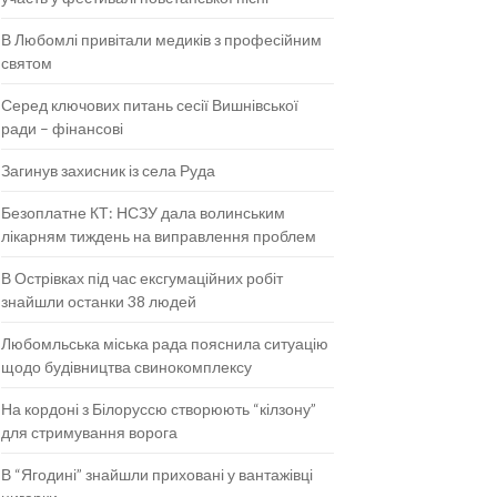
В Любомлі привітали медиків з професійним
святом
Серед ключових питань сесії Вишнівської
ради – фінансові
Загинув захисник із села Руда
Безоплатне КТ: НСЗУ дала волинським
лікарням тиждень на виправлення проблем
В Острівках під час ексгумаційних робіт
знайшли останки 38 людей
Любомльська міська рада пояснила ситуацію
щодо будівництва свинокомплексу
На кордоні з Білоруссю створюють “кілзону”
для стримування ворога
В “Ягодині” знайшли приховані у вантажівці