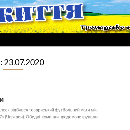
:
23.07.2020
и
Колос» відбувся товариський футбольний матч між
17» (Черкаси). Обидві команди продемонстрували