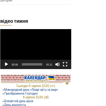
цигарки
відео тижня
Відеопрогравач
00:00
05:11