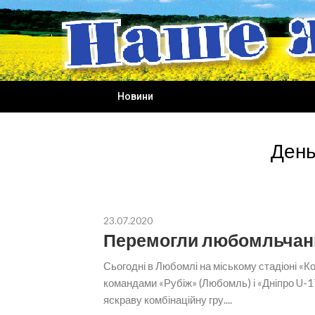
Skip
to
content
Новини
День
23.07.2020
Перемогли любомльчан
Сьогодні в Любомлі на міському стадіоні «
командами «Рубіж» (Любомль) і «Дніпро U-
яскраву комбінаційну гру....