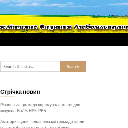
Стрічка новин
Рівненська громада спрямувала кошти для
закупівлі БпЛА, НРК, РЕБ
Аматори сцени Головненської громади взяли
участь у фестивалі повстанської пісні