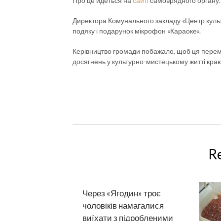
Про це йдеться на
сайті
самоврядного органу.
Директора Комунального закладу «Центр культ
подяку і подарунок мікрофон «Караоке».
Керівництво громади побажало, щоб ця перемога
досягнень у культурно-мистецькому житті кра
R
Через «Ягодин» троє
чоловіків намагалися
виїхати з підробленими