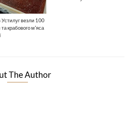
 Устилуг везли 100
и та крабового м’яса
ї
ut The Author