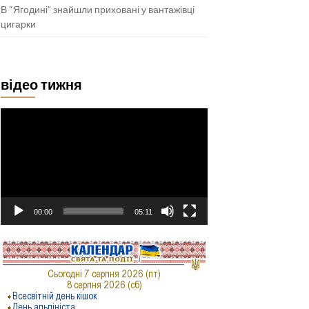
В “Ягодині” знайшли приховані у вантажівці
цигарки
відео тижня
Відеопрогравач
00:00
05:11