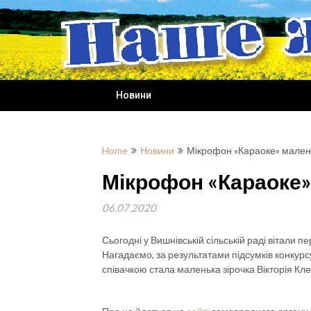
Skip
to
content
Новини
Home
Новини
Мікрофон «Караоке» малень
Мікрофон «Караоке» 
06.07.2020
Сьогодні у Вишнівській сільській раді вітали 
Нагадаємо, за результатами підсумків конкур
співачкою стала маленька зірочка Вікторія Кл