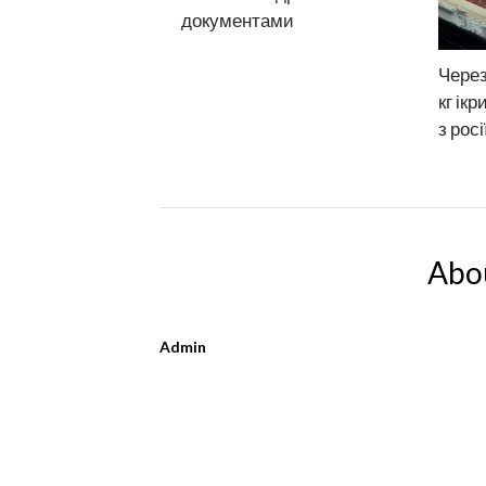
документами
Через
кг ікр
з росі
Abo
Admin