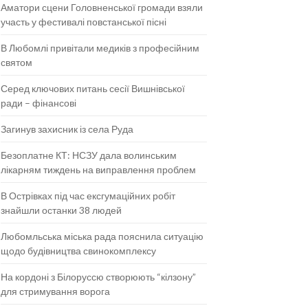
Аматори сцени Головненської громади взяли
участь у фестивалі повстанської пісні
В Любомлі привітали медиків з професійним
святом
Серед ключових питань сесії Вишнівської
ради – фінансові
Загинув захисник із села Руда
Безоплатне КТ: НСЗУ дала волинським
лікарням тиждень на виправлення проблем
В Острівках під час ексгумаційних робіт
знайшли останки 38 людей
Любомльська міська рада пояснила ситуацію
щодо будівництва свинокомплексу
На кордоні з Білоруссю створюють “кілзону”
для стримування ворога