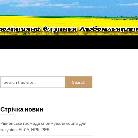
Стрічка новин
Рівненська громада спрямувала кошти для
закупівлі БпЛА, НРК, РЕБ