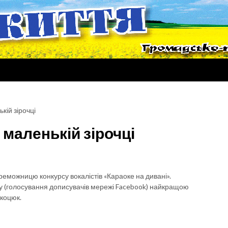
кій зірочці
маленькій зірочці
переможницю конкурсу вокалістів «Караоке на дивані».
су (голосування дописувачів мережі Facebook) найкращою
екоцюк.