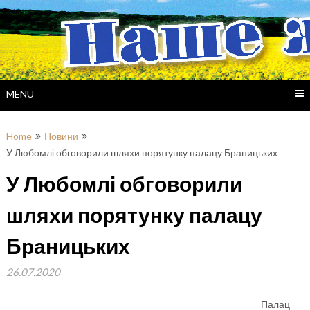
Skip
to
content
MENU
Home
Новини
У Любомлі обговорили шляхи порятунку палацу Браницьких
У Любомлі обговорили
шляхи порятунку палацу
Браницьких
26.07.2020
Палац