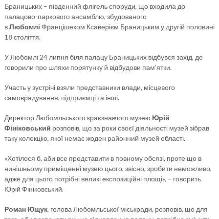
Браницьких – південний флігель споруди, що входила до
палацово-паркового ансамблю, збудованого
в
Любомлі
Францішеком Ксаверієм Браницьким у другій половині
18 століття.
У Любомлі 24 липня біля палацу Браницьких відбувся захід, де
говорили про шляхи порятунку й відбудови пам’ятки.
Участь у зустрічі взяли представники влади, місцевого
самоврядування, підприємці та інші.
Директор Любомльського краєзнавчого музею
Юрій
Фініковський
розповів, що за роки своєї діяльності музей зібрав
таку колекцію, якої немає жоден районний музей області.
«Хотілося б, аби все представити в повному обсязі, проте що в
нинішньому приміщенні музею цього, звісно, зробити неможливо,
адже для цього потрібні великі експозиційні площі», – говорить
Юрій Фініковський.
Роман Ющук
, голова Любомльської міськради, розповів, що для