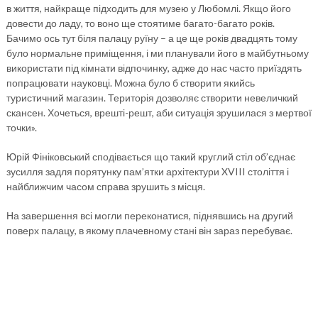
в життя, найкраще підходить для музею у Любомлі. Якщо його
довести до ладу, то воно ще стоятиме багато-багато років.
Бачимо ось тут біля палацу руїну – а це ще років двадцять тому
було нормальне приміщення, і ми планували його в майбутньому
використати під кімнати відпочинку, адже до нас часто приїздять
попрацювати науковці. Можна було б створити якийсь
туристичний магазин. Територія дозволяє створити невеличкий
скансен. Хочеться, врешті-решт, аби ситуація зрушилася з мертвої
точки».
Юрій Фініковський сподівається що такий круглий стіл об’єднає
зусилля задля порятунку пам’ятки архітектури XVIII століття і
найближчим часом справа зрушить з місця.
На завершення всі могли переконатися, піднявшись на другий
поверх палацу, в якому плачевному стані він зараз перебуває.