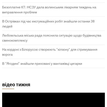
Безоплатне КТ: НСЗУ дала волинським лікарням тиждень на
виправлення проблем
В Острівках під час ексгумаційних робіт знайшли останки 38
людей
Любомльська міська рада пояснила ситуацію щодо будівництва
свинокомплексу
На кордоні з Білоруссю створюють “кілзону” для стримування
ворога
В “Ягодині” знайшли приховані у вантажівці цигарки
відео тижня
Відеопрогравач