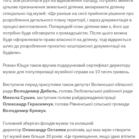
того, аби розпочати рух на відновлення палацу, потрібно змінити
цільове призначення земельної ділянки, виокремити ділянку
спеціально під музей: «Ще раніше на сесії прийняли рішення про
розроблення детального плану території, і зараз документація в
процесі виготовлення. Попередній план ділянки вже є, його ще
потрібно буде обговорити з громадськістю. Після цього можна
буде оформлювати право власності на ділянку, тоді відкриється
шлях до розроблення проєктно-кошторисної документації на
будівлю».
Роман Ющук також вручив подарунковий сертифікат директору
музею для популяризації музейної справи на 10 тисяч гривень.
Виступили перед присутніми також депутат Волинської обласної
ради
Володимир Дибель,
голова Любомльської районної ради
Микола Сушик
, заступник голови райдержадміністрації
Олександр Герасимчук
, голова Рівненської сільської громади
Володимир Крижук
.
Головний зберігач фондів музею та колишній
директор
Олександр Остапюк
розповів, що має мрію створити
тут музей вже більше 30 років: «Це приміщення, якщо ідею втілити