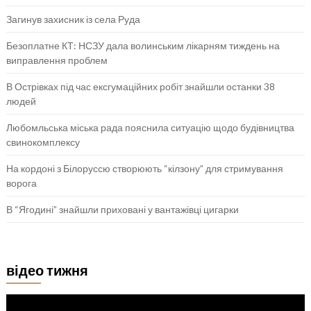
Загинув захисник із села Руда
Безоплатне КТ: НСЗУ дала волинським лікарням тиждень на
виправлення проблем
В Острівках під час ексгумаційних робіт знайшли останки 38
людей
Любомльська міська рада пояснила ситуацію щодо будівництва
свинокомплексу
На кордоні з Білоруссю створюють “кілзону” для стримування
ворога
В “Ягодині” знайшли приховані у вантажівці цигарки
відео тижня
Відеопрогравач