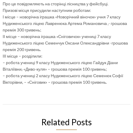
Про це повідомляють на сторінці лісництва у фейсбуці.
Призові місця присудили наступним роботам:
І місце – новорічна іграшка «Новорічний віночок» учня 7 класу
Нудиженського ліцею Лавренюка Артема Романовича ,- грошова
премія 300 гривень;
ІІ місце – новорічна іграшка «Сніговичок» учениці 7 класу
Нудиженського ліцею Семенчук Оксани Олександрівни -грошова
премія 200 гривень.
ІІІ місце – розділили:
– робота учениці 9 класу Нудиженського ліцею Гайдук Діани
Віталіївни,-«Диво-куля» – грошова премія 100 гривень;
– робота учениці 2 класу Нудиженського ліцею Семенюк Софії
Вікторівни, – «Сніговик» – грошова премія 100 гривень.
Related Posts