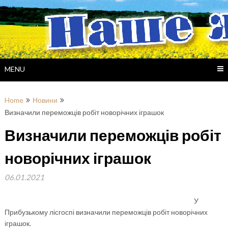
Skip
to
content
MENU
Home
Новини
Визначили переможців робіт новорічних іграшок
Визначили переможців робіт
новорічних іграшок
06.01.2021
У
Прибузькому лісгоспі визначили переможців робіт новорічних
іграшок.