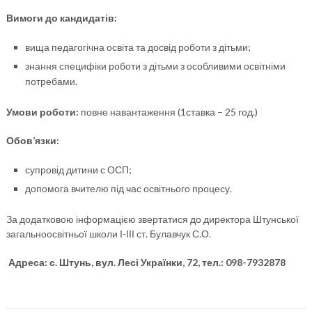
Вимоги до кандидатів:
вища педагогічна освіта та досвід роботи з дітьми;
знання специфіки роботи з дітьми з особливими освітніми
потребами.
Умови роботи:
повне навантаження (1ставка – 25 год.)
Обов’язки:
супровід дитини с ОСП;
допомога вчителю під час освітнього процесу.
За додатковою інформацією звертатися до директора Штунської
загальноосвітньої школи І-ІІІ ст. Булавчук С.О.
Адреса: с. Штунь, вул. Лесі Українки, 72, тел.: 098-7932878