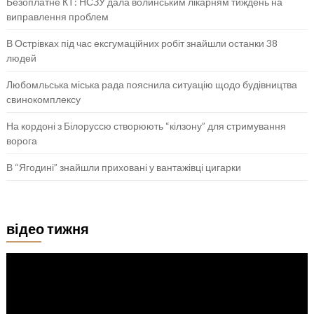
Безоплатне КТ: НСЗУ дала волинським лікарням тиждень на
виправлення проблем
В Острівках під час ексгумаційних робіт знайшли останки 38
людей
Любомльська міська рада пояснила ситуацію щодо будівництва
свинокомплексу
На кордоні з Білоруссю створюють “кілзону” для стримування
ворога
В “Ягодині” знайшли приховані у вантажівці цигарки
відео тижня
Відеопрогравач