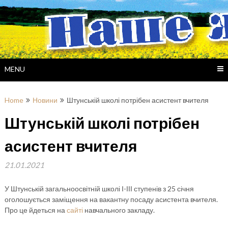
Skip
to
content
MENU
Home
Новини
Штунській школі потрібен асистент вчителя
Штунській школі потрібен
асистент вчителя
21.01.2021
У Штунській загальноосвітній школі І-ІІІ ступенів з 25 січня
оголошується заміщення на вакантну посаду асистента вчителя.
Про це йдеться на
сайті
навчального закладу.