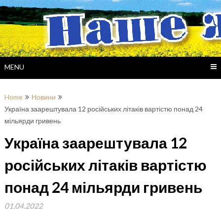
Skip
to
content
MENU
Home
Новини
Україна заарештувала 12 російських літаків вартістю понад 24
мільярди гривень
Україна заарештувала 12
російських літаків вартістю
понад 24 мільярди гривень
01.04.2022