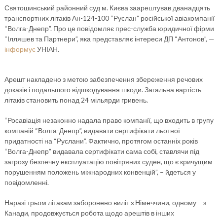
Святошинський районний суд м. Києва заарештував дванадцять
транспортних літаків Ан-124-100 “Руслан” російської авіакомпанії
“Волга-Днепр”. Про це повідомляє прес-служба юридичної фірми
“Ілляшев та Партнери”, яка представляє інтереси ДП “Антонов”, —
інформує
УНІАН.
Арешт накладено з метою забезпечення збереження речових
доказів і подальшого відшкодування шкоди. Загальна вартість
літаків становить понад 24 мільярди гривень.
“Росавіація незаконно надала право компанії, що входить в групу
компаній “Волга-Днепр”, видавати сертифікати льотної
придатності на “Руслани”. Фактично, протягом останніх років
“Волга-Днепр” видавала сертифікати сама собі, ставлячи під
загрозу безпечну експлуатацію повітряних суден, що є кричущим
порушенням положень міжнародних конвенцій”, – йдеться у
повідомленні.
Наразі трьом літакам заборонено виліт з Німеччини, одному – з
Канади, продовжується робота щодо арештів в інших