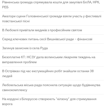
Рівненська громада спрямувала кошти для закупівлі БпЛА, НРК,
РЕБ
Аматори сцени Головненської громади взяли участь у фестивалі
повстанської пісні
В Любомлі привітали медиків з професійним святом
Серед ключових питань сесії Вишнівської ради – фінансові
Загинув захисник із села Руда
Безоплатне КТ: НСЗУ дала волинським лікарням тиждень на
виправлення проблем
В Острівках під час ексгумаційних робіт знайшли останки 38
людей
Любомльська міська рада пояснила ситуацію щодо будівництва
свинокомплексу
На кордоні з Білоруссю створюють “кілзону” для стримування
ворога