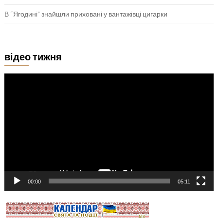
В “Ягодині” знайшли приховані у вантажівці цигарки
відео тижня
Відеопрогравач
00:00
05:11