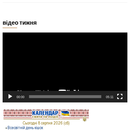
відео тижня
Відеопрогравач
00:00
05:11