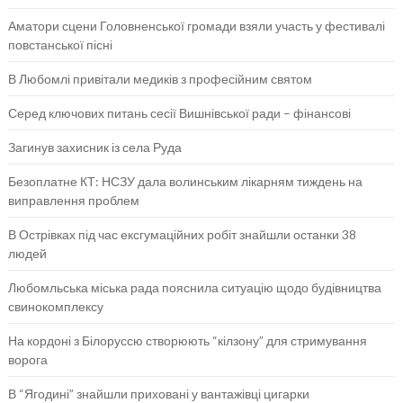
Аматори сцени Головненської громади взяли участь у фестивалі
повстанської пісні
В Любомлі привітали медиків з професійним святом
Серед ключових питань сесії Вишнівської ради – фінансові
Загинув захисник із села Руда
Безоплатне КТ: НСЗУ дала волинським лікарням тиждень на
виправлення проблем
В Острівках під час ексгумаційних робіт знайшли останки 38
людей
Любомльська міська рада пояснила ситуацію щодо будівництва
свинокомплексу
На кордоні з Білоруссю створюють “кілзону” для стримування
ворога
В “Ягодині” знайшли приховані у вантажівці цигарки