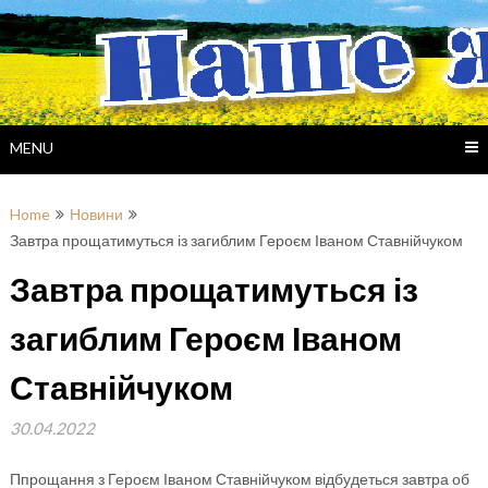
Skip
to
content
MENU
Home
Новини
Завтра прощатимуться із загиблим Героєм Іваном Ставнійчуком
Завтра прощатимуться із
загиблим Героєм Іваном
Ставнійчуком
30.04.2022
Ппрощання з Героєм Іваном Ставнійчуком відбудеться завтра об