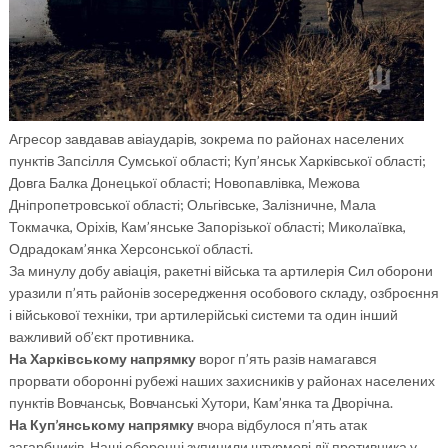
Агресор завдавав авіаударів, зокрема по районах населених
пунктів Запсілля Сумської області; Куп’янськ Харківської області;
Довга Балка Донецької області; Новопавлівка, Межова
Дніпропетровської області; Ольгівське, Залізничне, Мала
Токмачка, Оріхів, Кам’янське Запорізької області; Миколаївка,
Одрадокам’янка Херсонської області.
За минулу добу авіація, ракетні війська та артилерія Сил оборони
уразили п’ять районів зосередження особового складу, озброєння
і військової техніки, три артилерійські системи та один інший
важливий об’єкт противника.
На Харківському напрямку
ворог п’ять разів намагався
прорвати оборонні рубежі наших захисників у районах населених
пунктів Вовчанськ, Вовчанські Хутори, Кам’янка та Дворічна.
На Куп’янському напрямку
вчора відбулося п’ять атак
загарбників. Наші оборонці зупинили штурмові дії противника у