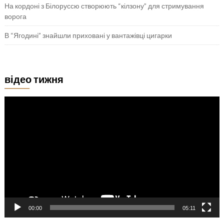
На кордоні з Білоруссю створюють “кілзону” для стримування
ворога
В “Ягодині” знайшли приховані у вантажівці цигарки
відео тижня
Відеопрогравач
00:00
05:11