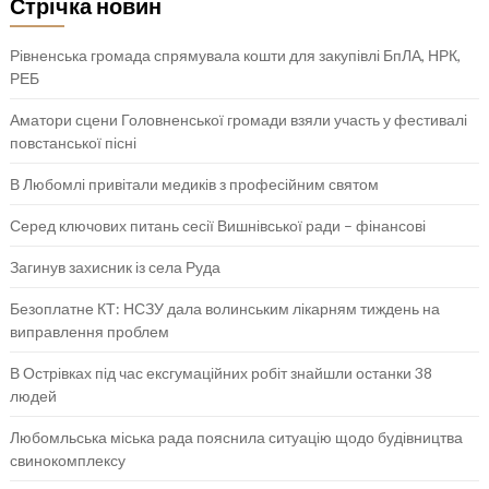
Стрічка новин
Рівненська громада спрямувала кошти для закупівлі БпЛА, НРК,
РЕБ
Аматори сцени Головненської громади взяли участь у фестивалі
повстанської пісні
В Любомлі привітали медиків з професійним святом
Серед ключових питань сесії Вишнівської ради – фінансові
Загинув захисник із села Руда
Безоплатне КТ: НСЗУ дала волинським лікарням тиждень на
виправлення проблем
В Острівках під час ексгумаційних робіт знайшли останки 38
людей
Любомльська міська рада пояснила ситуацію щодо будівництва
свинокомплексу