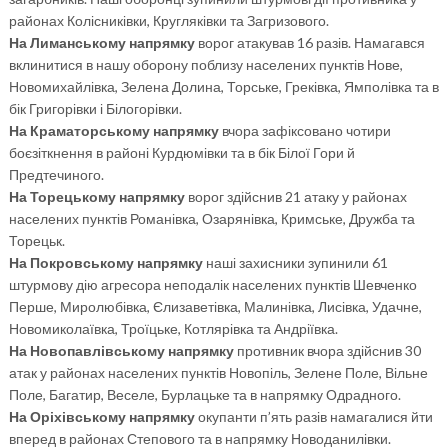
районах Колісниківки, Кругляківки та Загризового.
На Лиманському напрямку
ворог атакував 16 разів. Намагався
вклинитися в нашу оборону поблизу населених пунктів Нове,
Новомихайлівка, Зелена Долина, Торське, Греківка, Ямполівка та в
бік Григорівки і Білогорівки.
На Краматорському напрямку
вчора зафіксовано чотири
боєзіткнення в районі Курдюмівки та в бік Білої Гори й
Предтечиного.
На Торецькому напрямку
ворог здійснив 21 атаку у районах
населених пунктів Романівка, Озарянівка, Кримське, Дружба та
Торецьк.
На Покровському напрямку
наші захисники зупинили 61
штурмову дію агресора неподалік населених пунктів Шевченко
Перше, Миролюбівка, Єлизаветівка, Малинівка, Лисівка, Удачне,
Новомиколаївка, Троїцьке, Котлярівка та Андріївка.
На Новопавлівському напрямку
противник вчора здійснив 30
атак у районах населених пунктів Новопіль, Зелене Поле, Вільне
Поле, Багатир, Веселе, Бурлацьке та в напрямку Одрадного.
На Оріхівському напрямку
окупанти п’ять разів намагалися йти
вперед в районах Степового та в напрямку Новоданилівки.