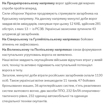
На Придніпровському напрямку
ворог здійснив дві марних
спроби пройти вперед.
Сили оборони України продовжують стримувати загарбника на
Курському напрямку. На даному напрямку минулої доби ворог
завдав вісім авіаударів, скинувши при цьому 12 КАБ, здійснив 281
обстріл, з яких 13 — із РСЗВ. Українські захисники зупинили 43
штурмові дії загарбників.
На Сіверському та Гуляйпільському напрямках
бойових
зіткнень не зафіксовано.
На Волинському та Поліському напрямках
ознак формування
наступальних угруповань ворога не виявлено.
Наші воїни завдають окупаційним військам відчутних втрат у живій
силі, техніці та активно підривають наступальний потенціал
ворога в тилу.
Загалом, минулої доби втрати російських загарбників склали 1130
осіб. Також українські воїни знешкодили 11 танків, 47 бойових
броньованих машин, 36 артилерійських систем, п’ять реактивних
систем залпового вогню, два засоби ППО, 232 БпЛА оперативно-
тактичного рівня, 232 одиниці автомобільної та одиницю
спеціальної техніки окупантів.