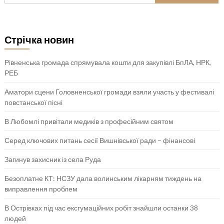
Стрічка новин
Рівненська громада спрямувала кошти для закупівлі БпЛА, НРК,
РЕБ
Аматори сцени Головненської громади взяли участь у фестивалі
повстанської пісні
В Любомлі привітали медиків з професійним святом
Серед ключових питань сесії Вишнівської ради – фінансові
Загинув захисник із села Руда
Безоплатне КТ: НСЗУ дала волинським лікарням тиждень на
виправлення проблем
В Острівках під час ексгумаційних робіт знайшли останки 38
людей