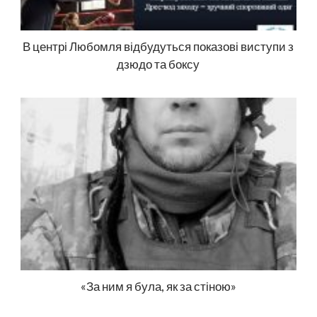
В центрі Любомля відбудуться показові виступи з
дзюдо та боксу
«За ним я була, як за стіною»