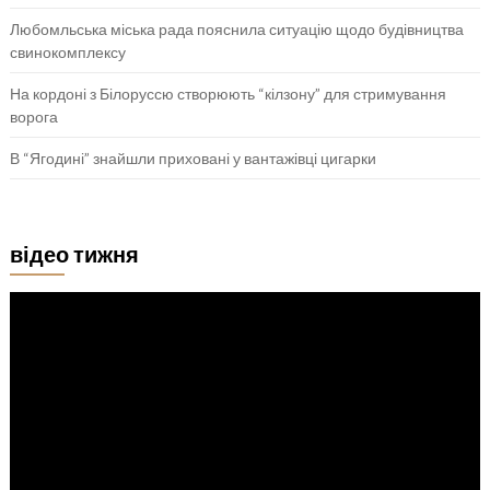
Любомльська міська рада пояснила ситуацію щодо будівництва
свинокомплексу
На кордоні з Білоруссю створюють “кілзону” для стримування
ворога
В “Ягодині” знайшли приховані у вантажівці цигарки
відео тижня
Відеопрогравач